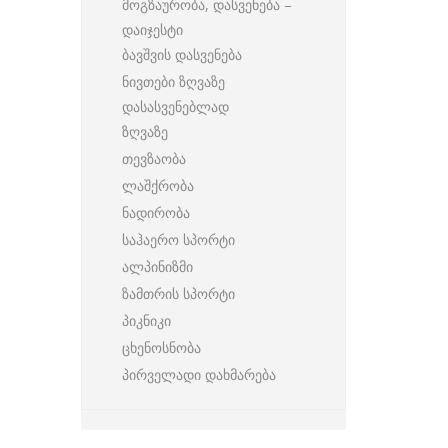
მოგზაურობა, დასვენება –
დაიჯესტი
ბავშვის დასვენება
ნივთები ზღვაზე
დასასვენებლად
ზღვაზე
თევზაობა
ლაშქრობა
ნადირობა
საჰაერო სპორტი
ალპინიზმი
ზამთრის სპორტი
პიკნიკი
ცხენოსნობა
პირველადი დახმარება