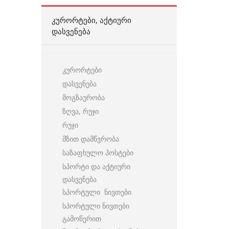
ᲙᲣᲠᲝᲠᲢᲔᲑᲘ, ᲐᲥᲢᲘᲣᲠᲘ
ᲓᲐᲡᲕᲔᲜᲔᲑᲐ
კურორტები
დასვენება
მოგზაურობა
ზღვა, რუჯი
რუჯი
მზით დამწვრობა
საზაფხულო პოსტები
სპორტი და აქტიური
დასვენება
სპორტული ნივთები
სპორტული ნივთები
გამოწერით