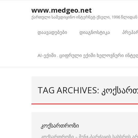
Skip
www.medgeo.net
to
ქართული სამედიცინო ინტერნეტ-ქსელი, 1996 წლიდან
content
დაავადებები
დიაგნოსტიკა
პრეპა
AI-ექიმი . ციფრული ექიმი ხელოვნური ინტ
TAG ARCHIVES: ᲙᲝᲥᲡᲐᲠ
ᲙᲝᲥᲡᲐᲠᲗᲠᲝᲖᲘ
კოქსართროზი – მენჯ-ბარძაყის სახსრის 