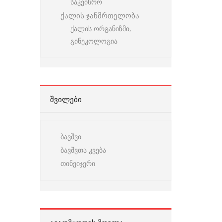
საკეისრო
ქალის ჯანმრთელობა
ქალის ორგანიზმი,
გინეკოლოგია
ᲨᲕᲘᲚᲔᲑᲘ
ბავშვი
ბავშვთა კვება
თინეიჯერი