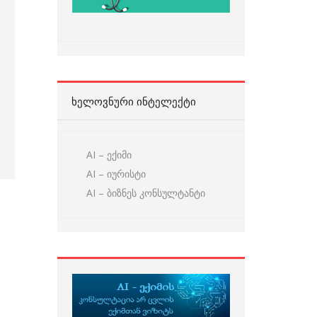
ᲮᲔᲚᲝᲕᲜᲣᲠᲘ ᲘᲜᲢᲔᲚᲔᲥᲢᲘ
AI – ექიმი
AI – იურისტი
AI – ბიზნეს კონსულტანტი