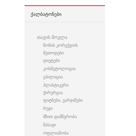
ᲥᲐᲚᲑᲐᲢᲝᲜᲔᲑᲘ
თავის მოვლა
წონის კორექვიის
მეთოდები
დიეტები
კოსმეტოლოგია
ეპილაცია
პლასტიკური
ქირურგია
ფიტნესი, ვარჯიშები
რუჯი
მზით დამწვრობა
მასაჟი
ოფლიანობა