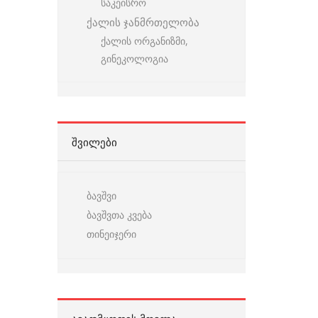
საკეისრო
ქალის ჯანმრთელობა
ქალის ორგანიზმი,
გინეკოლოგია
ᲨᲕᲘᲚᲔᲑᲘ
ბავშვი
ბავშვთა კვება
თინეიჯერი