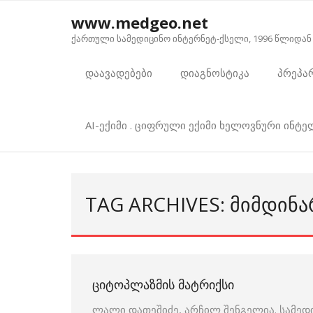
Skip
www.medgeo.net
to
ქართული სამედიცინო ინტერნეტ-ქსელი, 1996 წლიდან
content
დაავადებები
დიაგნოსტიკა
პრეპა
AI-ექიმი . ციფრული ექიმი ხელოვნური ინტ
TAG ARCHIVES: ᲛᲘᲛᲓᲘᲜ
ᲪᲘᲢᲝᲞᲚᲐᲖᲛᲘᲡ ᲛᲐᲢᲠᲘᲥᲡᲘ
ლალი დათეშიძე, არჩილ შენგელია. სამედ