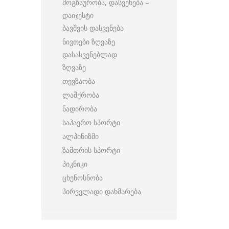
მოგზაურობა, დასვენება –
დაიჯესტი
ბავშვის დასვენება
ნივთები ზღვაზე
დასასვენებლად
ზღვაზე
თევზაობა
ლაშქრობა
ნადირობა
საჰაერო სპორტი
ალპინიზმი
ზამთრის სპორტი
პიკნიკი
ცხენოსნობა
პირველადი დახმარება