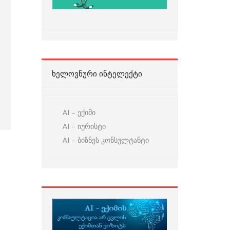
ᲮᲔᲚᲝᲕᲜᲣᲠᲘ ᲘᲜᲢᲔᲚᲔᲥᲢᲘ
AI – ექიმი
AI – იურისტი
AI – ბიზნეს კონსულტანტი