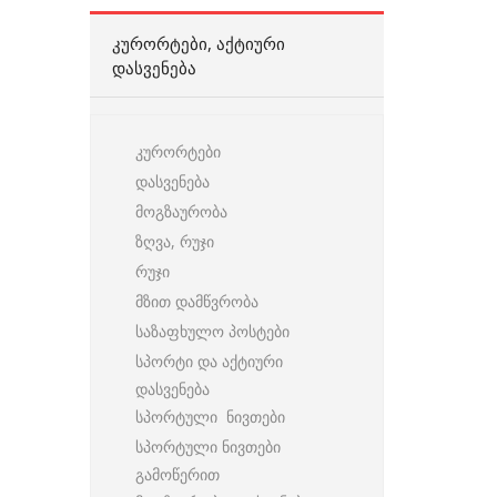
ᲙᲣᲠᲝᲠᲢᲔᲑᲘ, ᲐᲥᲢᲘᲣᲠᲘ
ᲓᲐᲡᲕᲔᲜᲔᲑᲐ
კურორტები
დასვენება
მოგზაურობა
ზღვა, რუჯი
რუჯი
მზით დამწვრობა
საზაფხულო პოსტები
სპორტი და აქტიური
დასვენება
სპორტული ნივთები
სპორტული ნივთები
გამოწერით