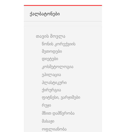
ᲥᲐᲚᲑᲐᲢᲝᲜᲔᲑᲘ
თავის მოვლა
წონის კორექვიის
მეთოდები
დიეტები
კოსმეტოლოგია
ეპილაცია
პლასტიკური
ქირურგია
ფიტნესი, ვარჯიშები
რუჯი
მზით დამწვრობა
მასაჟი
ოფლიანობა