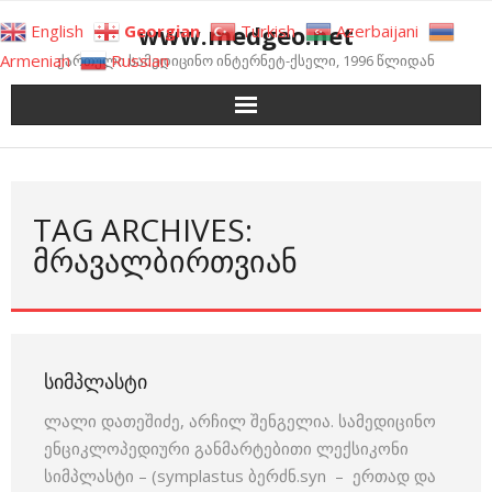
Skip
www.medgeo.net
English
Georgian
Turkish
Azerbaijani
to
Armenian
Russian
ქართული სამედიცინო ინტერნეტ-ქსელი, 1996 წლიდან
content
TAG ARCHIVES:
ᲛᲠᲐᲕᲐᲚᲑᲘᲠᲗᲕᲘᲐᲜ
ᲡᲘᲛᲞᲚᲐᲡᲢᲘ
ლალი დათეშიძე, არჩილ შენგელია. სამედიცინო
ენციკლოპედიური განმარტებითი ლექსიკონი
სიმპლასტი – (symplastus ბერძნ.syn – ერთად და