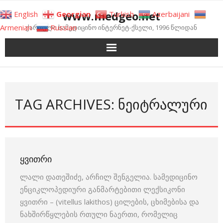
Skip
www.medgeo.net
English
Georgian
Turkish
Azerbaijani
to
Armenian
Russian
ქართული სამედიცინო ინტერნეტ-ქსელი, 1996 წლიდან
content
TAG ARCHIVES: ᲜᲔᲘᲢᲠᲐᲚᲣᲠᲘ
ᲧᲕᲘᲗᲠᲘ
ლალი დათეშიძე, არჩილ შენგელია. სამედიცინო
ენციკლოპედიური განმარტებითი ლექსიკონი
ყვითრი – (vitellus lakithos) ცილების, ცხიმებისა და
ნახშირწყლების რთული ნაერთი, რომელიც