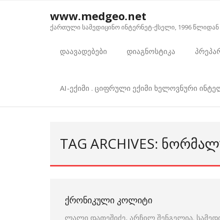
Skip
www.medgeo.net
to
ქართული სამედიცინო ინტერნეტ-ქსელი, 1996 წლიდან
content
დაავადებები
დიაგნოსტიკა
პრეპა
AI-ექიმი . ციფრული ექიმი ხელოვნური ინტ
TAG ARCHIVES: ᲜᲝᲠᲛᲐ
ᲥᲠᲝᲜᲘᲙᲣᲚᲘ ᲙᲝᲚᲘᲢᲘ
ლალი დათეშიძე, არჩილ შენგელია. სამედ