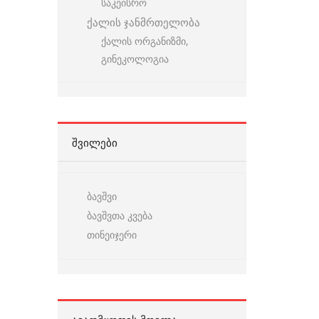
საკეისრო
ქალის ჯანმრთელობა
ქალის ორგანიზმი,
გინეკოლოგია
ᲨᲕᲘᲚᲔᲑᲘ
ბავშვი
ბავშვთა კვება
თინეიჯერი