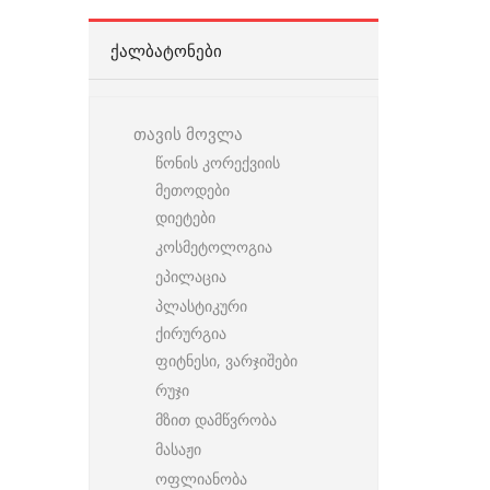
ᲥᲐᲚᲑᲐᲢᲝᲜᲔᲑᲘ
თავის მოვლა
წონის კორექვიის
მეთოდები
დიეტები
კოსმეტოლოგია
ეპილაცია
პლასტიკური
ქირურგია
ფიტნესი, ვარჯიშები
რუჯი
მზით დამწვრობა
მასაჟი
ოფლიანობა