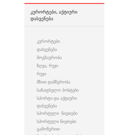
ᲙᲣᲠᲝᲠᲢᲔᲑᲘ, ᲐᲥᲢᲘᲣᲠᲘ
ᲓᲐᲡᲕᲔᲜᲔᲑᲐ
კურორტები
დასვენება
მოგზაურობა
ზღვა, რუჯი
რუჯი
მზით დამწვრობა
საზაფხულო პოსტები
სპორტი და აქტიური
დასვენება
სპორტული ნივთები
სპორტული ნივთები
გამოწერით