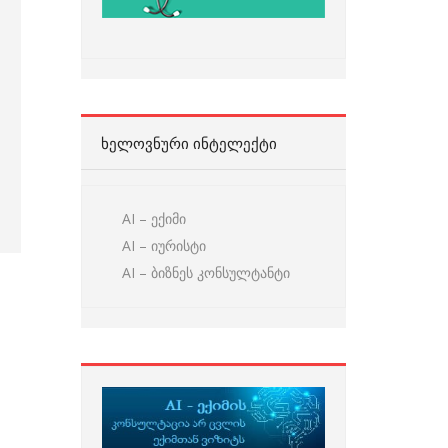
ᲮᲔᲚᲝᲕᲜᲣᲠᲘ ᲘᲜᲢᲔᲚᲔᲥᲢᲘ
AI – ექიმი
AI – იურისტი
AI – ბიზნეს კონსულტანტი