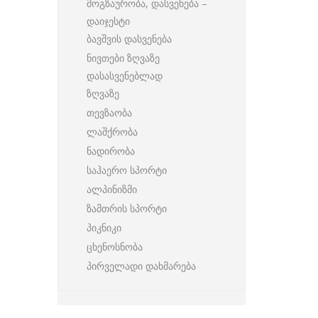
მოგზაურობა, დასვენება –
დაიჯესტი
ბავშვის დასვენება
ნივთები ზღვაზე
დასასვენებლად
ზღვაზე
თევზაობა
ლაშქრობა
ნადირობა
საჰაერო სპორტი
ალპინიზმი
ზამთრის სპორტი
პიკნიკი
ცხენოსნობა
პირველადი დახმარება