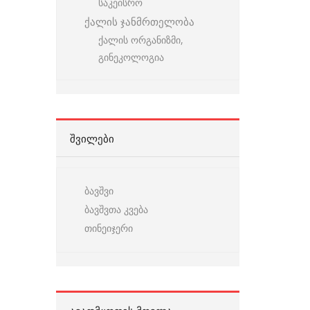
საკეისრო
ქალის ჯანმრთელობა
ქალის ორგანიზმი,
გინეკოლოგია
ᲨᲕᲘᲚᲔᲑᲘ
ბავშვი
ბავშვთა კვება
თინეიჯერი