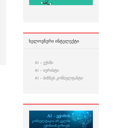
ᲮᲔᲚᲝᲕᲜᲣᲠᲘ ᲘᲜᲢᲔᲚᲔᲥᲢᲘ
AI – ექიმი
AI – იურისტი
AI – ბიზნეს კონსულტანტი