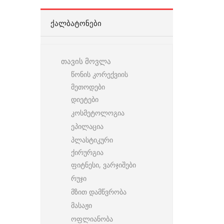
ᲥᲐᲚᲑᲐᲢᲝᲜᲔᲑᲘ
თავის მოვლა
წონის კორექვიის
მეთოდები
დიეტები
კოსმეტოლოგია
ეპილაცია
პლასტიკური
ქირურგია
ფიტნესი, ვარჯიშები
რუჯი
მზით დამწვრობა
მასაჟი
ოფლიანობა