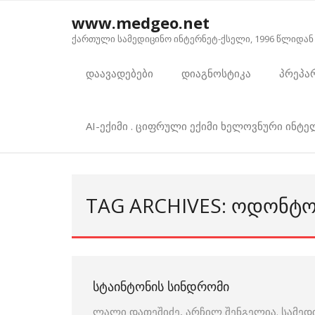
Skip
www.medgeo.net
to
ქართული სამედიცინო ინტერნეტ-ქსელი, 1996 წლიდან
content
დაავადებები
დიაგნოსტიკა
პრეპა
AI-ექიმი . ციფრული ექიმი ხელოვნური ინტ
TAG ARCHIVES: ᲝᲓᲝᲜᲢ
ᲡᲢᲐᲘᲜᲢᲝᲜᲘᲡ ᲡᲘᲜᲓᲠᲝᲛᲘ
ლალი დათეშიძე, არჩილ შენგელია. სამედ