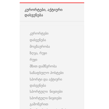
ᲙᲣᲠᲝᲠᲢᲔᲑᲘ, ᲐᲥᲢᲘᲣᲠᲘ
ᲓᲐᲡᲕᲔᲜᲔᲑᲐ
კურორტები
დასვენება
მოგზაურობა
ზღვა, რუჯი
რუჯი
მზით დამწვრობა
საზაფხულო პოსტები
სპორტი და აქტიური
დასვენება
სპორტული ნივთები
სპორტული ნივთები
გამოწერით