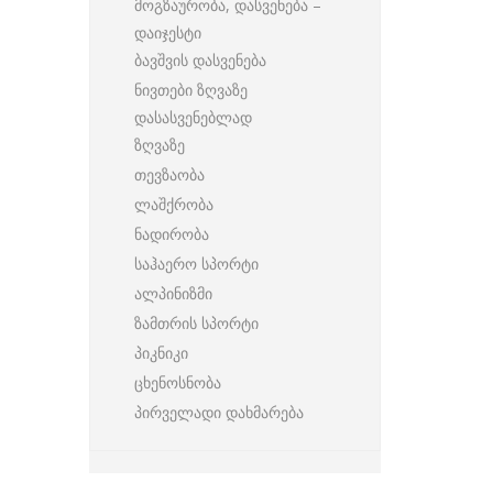
მოგზაურობა, დასვენება –
დაიჯესტი
ბავშვის დასვენება
ნივთები ზღვაზე
დასასვენებლად
ზღვაზე
თევზაობა
ლაშქრობა
ნადირობა
საჰაერო სპორტი
ალპინიზმი
ზამთრის სპორტი
პიკნიკი
ცხენოსნობა
პირველადი დახმარება