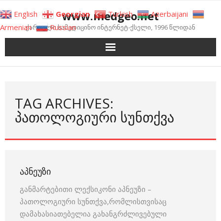
Skip
www.medgeo.net
English
Georgian
Turkish
Azerbaijani
to
Armenian
Russian
ქართული სამედიცინო ინტერნეტ-ქსელი, 1996 წლიდან
content
TAG ARCHIVES:
ᲞᲐᲗᲝᲚᲝᲒᲘᲣᲠᲘ ᲡᲣᲜᲗᲥᲕᲐ
ᲐᲞᲜᲔᲣᲖᲘ
განმარტებითი ლექსიკონი აპნეუზი –
პათოლოგიური სუნთქვა,რომლისთვისაც
დამახასიათებელია გახანგრძლივებული