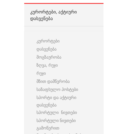
ᲙᲣᲠᲝᲠᲢᲔᲑᲘ, ᲐᲥᲢᲘᲣᲠᲘ
ᲓᲐᲡᲕᲔᲜᲔᲑᲐ
კურორტები
დასვენება
მოგზაურობა
ზღვა, რუჯი
რუჯი
მზით დამწვრობა
საზაფხულო პოსტები
სპორტი და აქტიური
დასვენება
სპორტული ნივთები
სპორტული ნივთები
გამოწერით