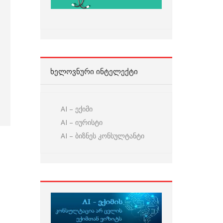
ᲮᲔᲚᲝᲕᲜᲣᲠᲘ ᲘᲜᲢᲔᲚᲔᲥᲢᲘ
AI – ექიმი
AI – იურისტი
AI – ბიზნეს კონსულტანტი