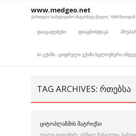
Skip
www.medgeo.net
to
ქართული სამედიცინო ინტერნეტ-ქსელი, 1996 წლიდან
content
დაავადებები
დიაგნოსტიკა
პრეპა
AI-ექიმი . ციფრული ექიმი ხელოვნური ინტ
TAG ARCHIVES: ᲠᲗᲔᲑᲡᲐ
ᲪᲘᲢᲝᲞᲚᲐᲖᲛᲘᲡ ᲛᲐᲢᲠᲘᲥᲡᲘ
ლალი დათეშიძე, არჩილ შენგელია. სამედ