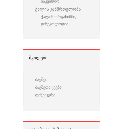
საკეისრო
ქალის ჯანმრთელობა
ქალის ორგანიზმი,
გინეკოლოგია
ᲨᲕᲘᲚᲔᲑᲘ
ბავშვი
ბავშვთა კვება
თინეიჯერი