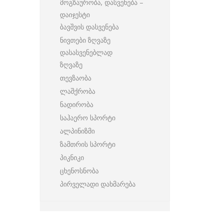
მოგზაურობა, დასვენება –
დაიჯესტი
ბავშვის დასვენება
ნივთები ზღვაზე
დასასვენებლად
ზღვაზე
თევზაობა
ლაშქრობა
ნადირობა
საჰაერო სპორტი
ალპინიზმი
ზამთრის სპორტი
პიკნიკი
ცხენოსნობა
პირველადი დახმარება