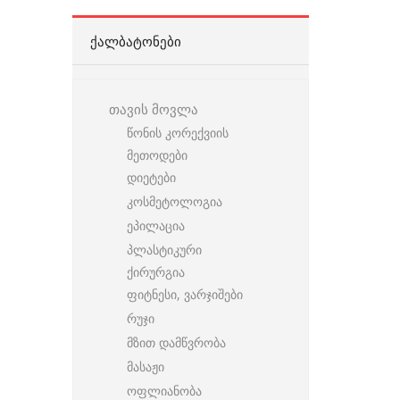
ᲥᲐᲚᲑᲐᲢᲝᲜᲔᲑᲘ
თავის მოვლა
წონის კორექვიის
მეთოდები
დიეტები
კოსმეტოლოგია
ეპილაცია
პლასტიკური
ქირურგია
ფიტნესი, ვარჯიშები
რუჯი
მზით დამწვრობა
მასაჟი
ოფლიანობა