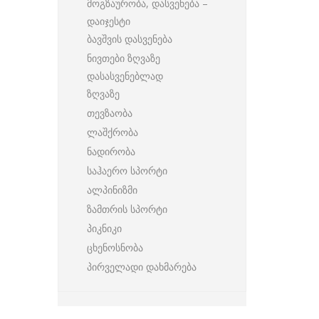
მოგზაურობა, დასვენება –
დაიჯესტი
ბავშვის დასვენება
ნივთები ზღვაზე
დასასვენებლად
ზღვაზე
თევზაობა
ლაშქრობა
ნადირობა
საჰაერო სპორტი
ალპინიზმი
ზამთრის სპორტი
პიკნიკი
ცხენოსნობა
პირველადი დახმარება