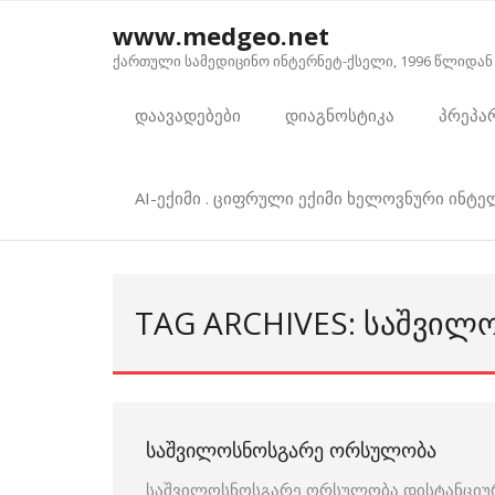
Skip
www.medgeo.net
to
ქართული სამედიცინო ინტერნეტ-ქსელი, 1996 წლიდან
content
დაავადებები
დიაგნოსტიკა
პრეპა
AI-ექიმი . ციფრული ექიმი ხელოვნური ინტ
TAG ARCHIVES: ᲡᲐᲨᲕᲘ
ᲡᲐᲨᲕᲘᲚᲝᲡᲜᲝᲡᲒᲐᲠᲔ ᲝᲠᲡᲣᲚᲝᲑᲐ
საშვილოსნოსგარე ორსულობა დისტანციურ