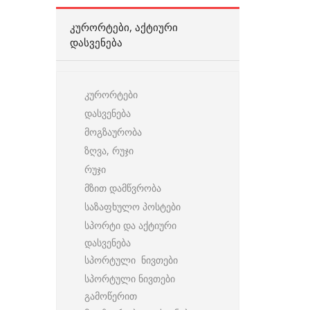
ᲙᲣᲠᲝᲠᲢᲔᲑᲘ, ᲐᲥᲢᲘᲣᲠᲘ
ᲓᲐᲡᲕᲔᲜᲔᲑᲐ
კურორტები
დასვენება
მოგზაურობა
ზღვა, რუჯი
რუჯი
მზით დამწვრობა
საზაფხულო პოსტები
სპორტი და აქტიური
დასვენება
სპორტული ნივთები
სპორტული ნივთები
გამოწერით