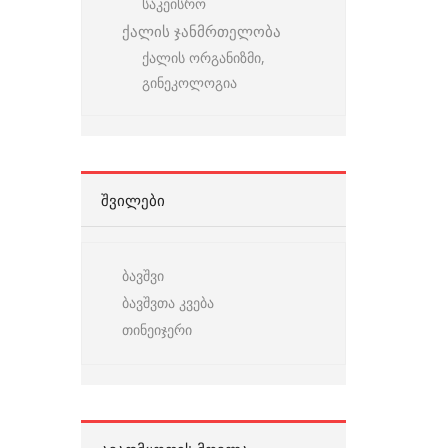
საკეისრო
ქალის ჯანმრთელობა
ქალის ორგანიზმი,
გინეკოლოგია
ᲨᲕᲘᲚᲔᲑᲘ
ბავშვი
ბავშვთა კვება
თინეიჯერი