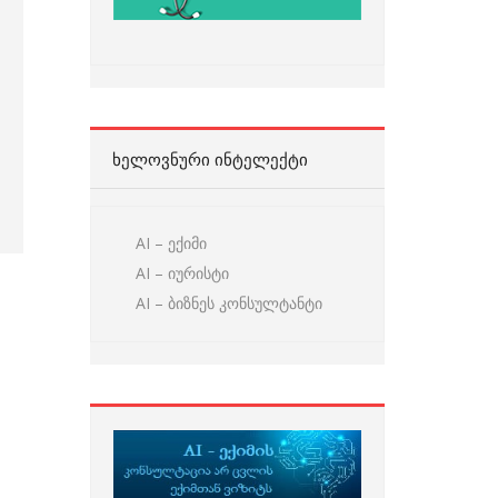
ᲮᲔᲚᲝᲕᲜᲣᲠᲘ ᲘᲜᲢᲔᲚᲔᲥᲢᲘ
AI – ექიმი
AI – იურისტი
AI – ბიზნეს კონსულტანტი