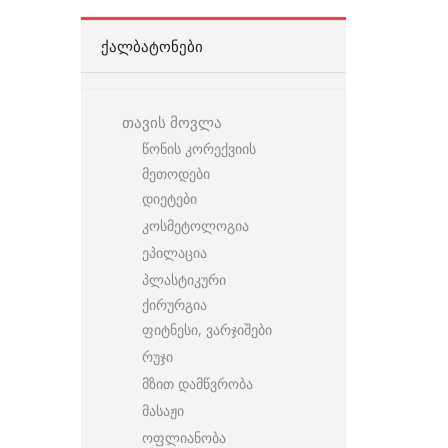
ᲥᲐᲚᲑᲐᲢᲝᲜᲔᲑᲘ
თავის მოვლა
წონის კორექვიის
მეთოდები
დიეტები
კოსმეტოლოგია
ეპილაცია
პლასტიკური
ქირურგია
ფიტნესი, ვარჯიშები
რუჯი
მზით დამწვრობა
მასაჟი
ოფლიანობა