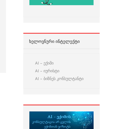
ᲮᲔᲚᲝᲕᲜᲣᲠᲘ ᲘᲜᲢᲔᲚᲔᲥᲢᲘ
AI – ექიმი
AI – იურისტი
AI – ბიზნეს კონსულტანტი