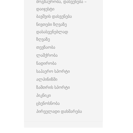
მოგზაურობა, დასვენება –
დაიჯესტი
ბავშვის დასვენება
ნივთები ზღვაზე
დასასვენებლად
ზღვაზე
თევზაობა
ლაშქრობა
ნადირობა
საჰაერო სპორტი
ალპინიზმი
ზამთრის სპორტი
პიკნიკი
ცხენოსნობა
პირველადი დახმარება