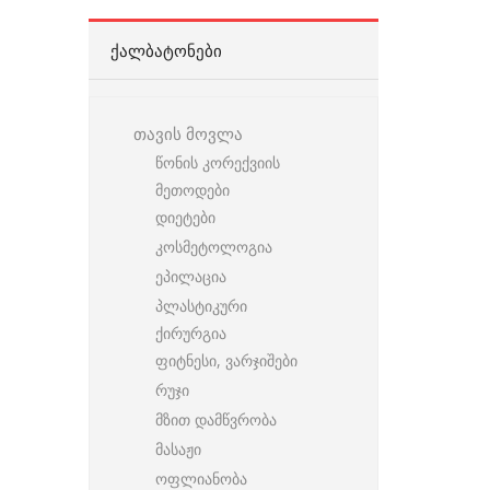
ᲥᲐᲚᲑᲐᲢᲝᲜᲔᲑᲘ
თავის მოვლა
წონის კორექვიის
მეთოდები
დიეტები
კოსმეტოლოგია
ეპილაცია
პლასტიკური
ქირურგია
ფიტნესი, ვარჯიშები
რუჯი
მზით დამწვრობა
მასაჟი
ოფლიანობა