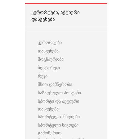
ᲙᲣᲠᲝᲠᲢᲔᲑᲘ, ᲐᲥᲢᲘᲣᲠᲘ
ᲓᲐᲡᲕᲔᲜᲔᲑᲐ
კურორტები
დასვენება
მოგზაურობა
ზღვა, რუჯი
რუჯი
მზით დამწვრობა
საზაფხულო პოსტები
სპორტი და აქტიური
დასვენება
სპორტული ნივთები
სპორტული ნივთები
გამოწერით