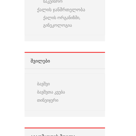
საკეისრო
ქალის ჯანმრთელობა
ქალის ორგანიზმი,
გინეკოლოგია
ᲨᲕᲘᲚᲔᲑᲘ
ბავშვი
ბავშვთა კვება
თინეიჯერი