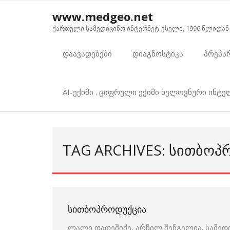
Skip
www.medgeo.net
to
ქართული სამედიცინო ინტერნეტ-ქსელი, 1996 წლიდან
content
დაავადებები
დიაგნოსტიკა
პრეპა
AI-ექიმი . ციფრული ექიმი ხელოვნური ინტ
TAG ARCHIVES: ᲡᲘᲗᲑᲝᲞ
ᲡᲘᲗᲑᲝᲞᲠᲝᲓᲣᲥᲪᲘᲐ
ლალი დათეშიძე, არჩილ შენგელია. სამედ