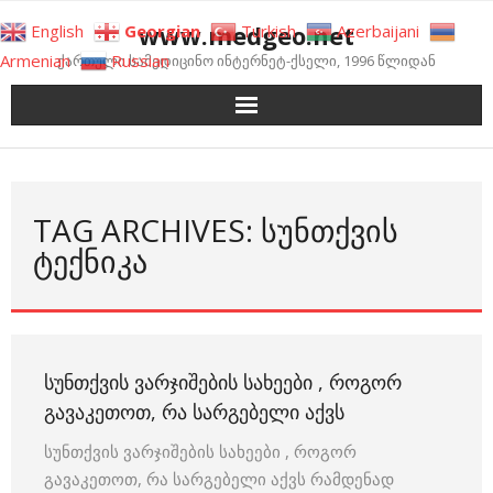
Skip
www.medgeo.net
English
Georgian
Turkish
Azerbaijani
to
Armenian
Russian
ქართული სამედიცინო ინტერნეტ-ქსელი, 1996 წლიდან
content
TAG ARCHIVES: ᲡᲣᲜᲗᲥᲕᲘᲡ
ᲢᲔᲥᲜᲘᲙᲐ
ᲡᲣᲜᲗᲥᲕᲘᲡ ᲕᲐᲠᲯᲘᲨᲔᲑᲘᲡ ᲡᲐᲮᲔᲔᲑᲘ , ᲠᲝᲒᲝᲠ
ᲒᲐᲕᲐᲙᲔᲗᲝᲗ, ᲠᲐ ᲡᲐᲠᲒᲔᲑᲔᲚᲘ ᲐᲥᲕᲡ
სუნთქვის ვარჯიშების სახეები , როგორ
გავაკეთოთ, რა სარგებელი აქვს რამდენად