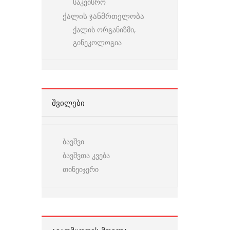
საკეისრო
ქალის ჯანმრთელობა
ქალის ორგანიზმი,
გინეკოლოგია
ᲨᲕᲘᲚᲔᲑᲘ
ბავშვი
ბავშვთა კვება
თინეიჯერი