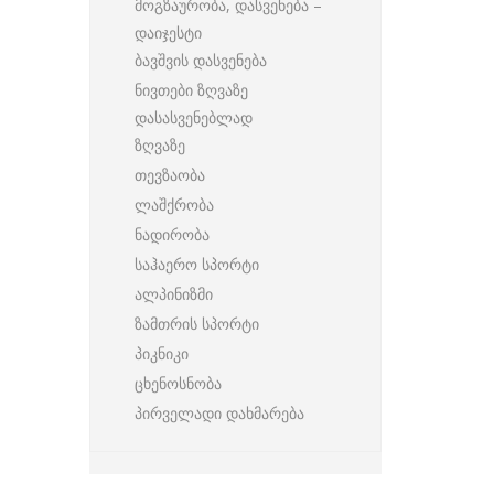
მოგზაურობა, დასვენება –
დაიჯესტი
ბავშვის დასვენება
ნივთები ზღვაზე
დასასვენებლად
ზღვაზე
თევზაობა
ლაშქრობა
ნადირობა
საჰაერო სპორტი
ალპინიზმი
ზამთრის სპორტი
პიკნიკი
ცხენოსნობა
პირველადი დახმარება