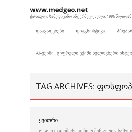
Skip
www.medgeo.net
to
ქართული სამედიცინო ინტერნეტ-ქსელი, 1996 წლიდან
content
დაავადებები
დიაგნოსტიკა
პრეპა
AI-ექიმი . ციფრული ექიმი ხელოვნური ინტ
TAG ARCHIVES: ᲤᲝᲡᲤᲝ
ᲧᲕᲘᲗᲠᲘ
ლალი დათეშიძე, არჩილ შენგელია. სამედ