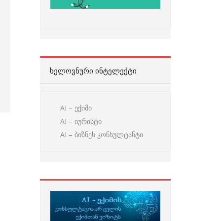
ᲮᲔᲚᲝᲕᲜᲣᲠᲘ ᲘᲜᲢᲔᲚᲔᲥᲢᲘ
AI – ექიმი
AI – იურისტი
AI – ბიზნეს კონსულტანტი