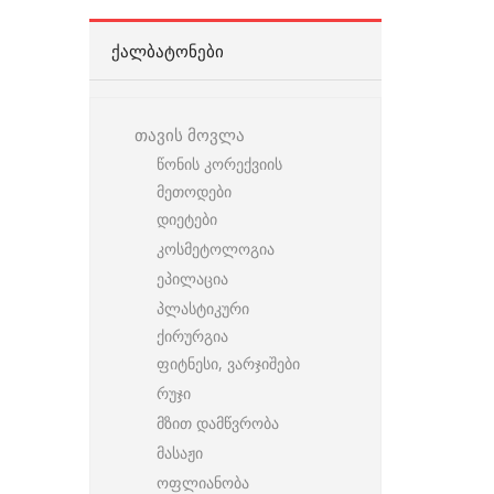
ᲥᲐᲚᲑᲐᲢᲝᲜᲔᲑᲘ
თავის მოვლა
წონის კორექვიის
მეთოდები
დიეტები
კოსმეტოლოგია
ეპილაცია
პლასტიკური
ქირურგია
ფიტნესი, ვარჯიშები
რუჯი
მზით დამწვრობა
მასაჟი
ოფლიანობა