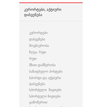
ᲙᲣᲠᲝᲠᲢᲔᲑᲘ, ᲐᲥᲢᲘᲣᲠᲘ
ᲓᲐᲡᲕᲔᲜᲔᲑᲐ
კურორტები
დასვენება
მოგზაურობა
ზღვა, რუჯი
რუჯი
მზით დამწვრობა
საზაფხულო პოსტები
სპორტი და აქტიური
დასვენება
სპორტული ნივთები
სპორტული ნივთები
გამოწერით