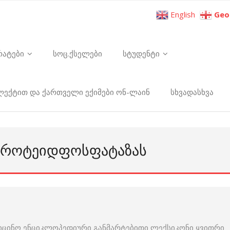
English
Geo
რატები
სოც.ქსელები
სტუდენტი
ელექტით და ქართველი ექიმები ონ-ლაინ
სხვადასხვა
ᲞᲠᲝᲢᲔᲘᲓᲤᲝᲡᲤᲐᲢᲐᲖᲐᲡ
იცინო ენციკლოპედიური განმარტებითი ლექსიკონი ყვითრი