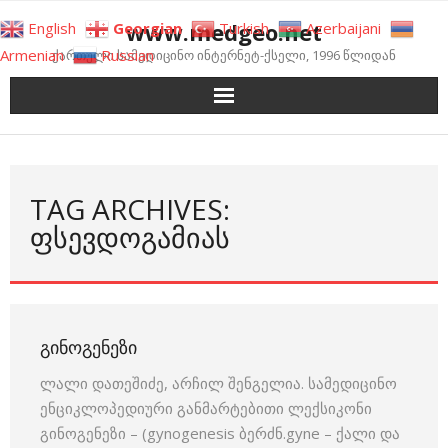
Skip
www.medgeo.net
English
Georgian
Turkish
Azerbaijani
to
Armenian
Russian
ქართული სამედიცინო ინტერნეტ-ქსელი, 1996 წლიდან
content
TAG ARCHIVES:
ᲤᲡᲔᲕᲓᲝᲒᲐᲛᲘᲐᲡ
ᲒᲘᲜᲝᲒᲔᲜᲔᲖᲘ
ლალი დათეშიძე, არჩილ შენგელია. სამედიცინო
ენციკლოპედიური განმარტებითი ლექსიკონი
გინოგენეზი – (gynogenesis ბერძნ.gyne – ქალი და