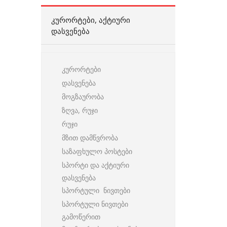
ᲙᲣᲠᲝᲠᲢᲔᲑᲘ, ᲐᲥᲢᲘᲣᲠᲘ
ᲓᲐᲡᲕᲔᲜᲔᲑᲐ
კურორტები
დასვენება
მოგზაურობა
ზღვა, რუჯი
რუჯი
მზით დამწვრობა
საზაფხულო პოსტები
სპორტი და აქტიური
დასვენება
სპორტული ნივთები
სპორტული ნივთები
გამოწერით