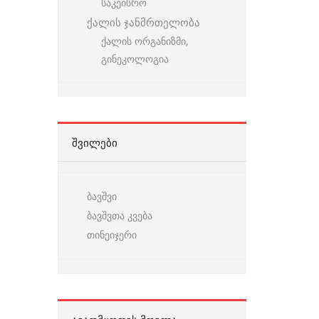
საკეისრო
ქალის ჯანმრთელობა
ქალის ორგანიზმი,
გინეკოლოგია
ᲨᲕᲘᲚᲔᲑᲘ
ბავშვი
ბავშვთა კვება
თინეიჯერი