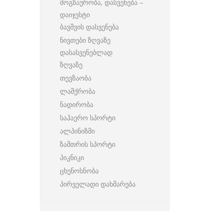
მოგზაურობა, დასვენება –
დაიჯესტი
ბავშვის დასვენება
ნივთები ზღვაზე
დასასვენებლად
ზღვაზე
თევზაობა
ლაშქრობა
ნადირობა
საჰაერო სპორტი
ალპინიზმი
ზამთრის სპორტი
პიკნიკი
ცხენოსნობა
პირველადი დახმარება