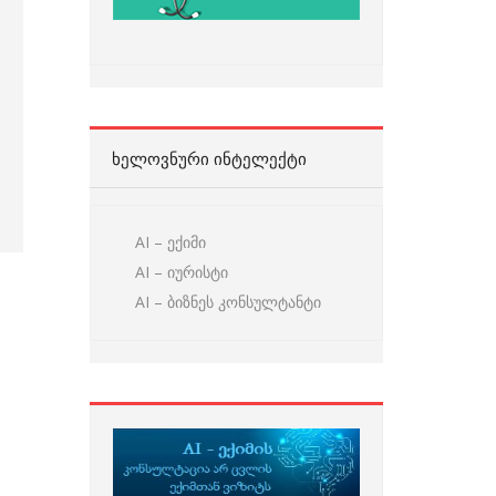
ᲮᲔᲚᲝᲕᲜᲣᲠᲘ ᲘᲜᲢᲔᲚᲔᲥᲢᲘ
AI – ექიმი
AI – იურისტი
AI – ბიზნეს კონსულტანტი