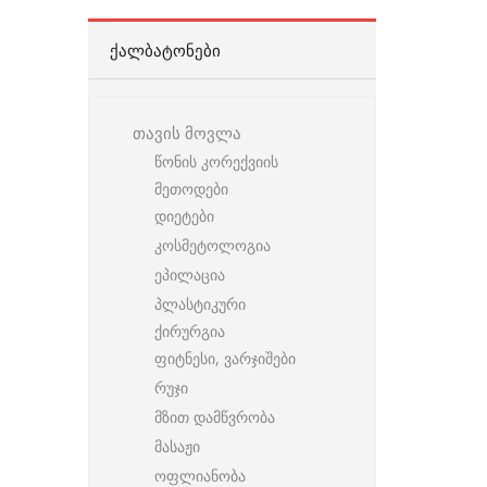
ᲥᲐᲚᲑᲐᲢᲝᲜᲔᲑᲘ
თავის მოვლა
წონის კორექვიის
მეთოდები
დიეტები
კოსმეტოლოგია
ეპილაცია
პლასტიკური
ქირურგია
ფიტნესი, ვარჯიშები
რუჯი
მზით დამწვრობა
მასაჟი
ოფლიანობა