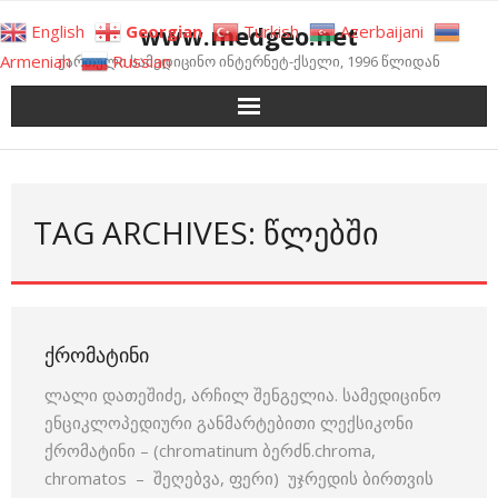
Skip
www.medgeo.net
English
Georgian
Turkish
Azerbaijani
to
Armenian
Russian
ქართული სამედიცინო ინტერნეტ-ქსელი, 1996 წლიდან
content
TAG ARCHIVES: ᲬᲚᲔᲑᲨᲘ
ᲥᲠᲝᲛᲐᲢᲘᲜᲘ
ლალი დათეშიძე, არჩილ შენგელია. სამედიცინო
ენციკლოპედიური განმარტებითი ლექსიკონი
ქრომატინი – (chromatinum ბერძნ.chroma,
chromatos – შეღებვა, ფერი) უჯრედის ბირთვის