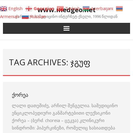
Skip
www.medgeo.net
English
Georgian
Turkish
Azerbaijani
to
Armenian
Russian
ქართული სამედიცინო ინტერნეტ-ქსელი, 1996 წლიდან
content
TAG ARCHIVES: ᲯᲒᲣᲤ
ᲥᲝᲠᲔᲐ
ლალი დათეშიძე, არჩილ შენგელია. სამედიცინო
ენციკლოპედიური განმარტებითი ლექსიკონი
ქორეა – (ბერძ. choreia – ცეკვა) კლინიკური
სინდრომი: ჰიპერკინეზი, რომელიც ხასიათდება