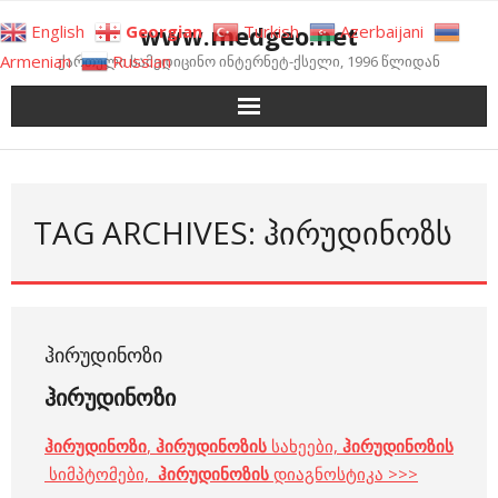
Skip
www.medgeo.net
English
Georgian
Turkish
Azerbaijani
to
Armenian
Russian
ქართული სამედიცინო ინტერნეტ-ქსელი, 1996 წლიდან
content
TAG ARCHIVES: ᲰᲘᲠᲣᲓᲘᲜᲝᲖᲡ
ᲰᲘᲠᲣᲓᲘᲜᲝᲖᲘ
ჰირუდინოზი
ჰირუდინოზი
,
ჰირუდინოზ
ის
სახეები,
ჰირუდინოზ
ის
სიმპტომები,
ჰირუდინოზ
ის
დიაგნოსტიკა >>>