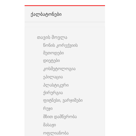
ᲥᲐᲚᲑᲐᲢᲝᲜᲔᲑᲘ
თავის მოვლა
წონის კორექვიის
მეთოდები
დიეტები
კოსმეტოლოგია
ეპილაცია
პლასტიკური
ქირურგია
ფიტნესი, ვარჯიშები
რუჯი
მზით დამწვრობა
მასაჟი
ოფლიანობა