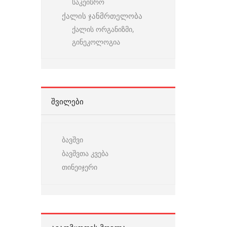
საკეისრო
ქალის ჯანმრთელობა
ქალის ორგანიზმი,
გინეკოლოგია
ᲨᲕᲘᲚᲔᲑᲘ
ბავშვი
ბავშვთა კვება
თინეიჯერი