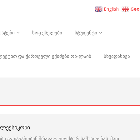
English
Geo
რატები
სოც.ქსელები
სტუდენტი
ელექტით და ქართველი ექიმები ონ-ლაინ
სხვადასხვა
Ი ᲚᲔᲥᲡᲘᲙᲝᲜᲘ
ბი გვთავაზობენ მრავალ ეფექტურ საშუალებას. მათ