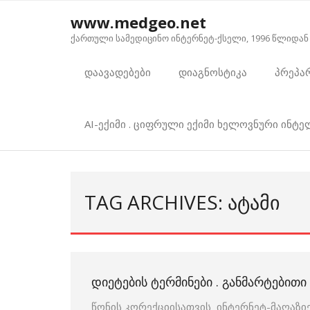
Skip
www.medgeo.net
to
ქართული სამედიცინო ინტერნეტ-ქსელი, 1996 წლიდან
content
დაავადებები
დიაგნოსტიკა
პრეპა
AI-ექიმი . ციფრული ექიმი ხელოვნური ინტ
TAG ARCHIVES: ᲐᲢᲐᲛᲘ
ᲓᲘᲔᲢᲔᲑᲘᲡ ᲢᲔᲠᲛᲘᲜᲔᲑᲘ . ᲒᲐᲜᲛᲐᲠᲢᲔᲑᲘᲗ
წონის კორექციისათვის ინტერნეტ-მაღაზიე