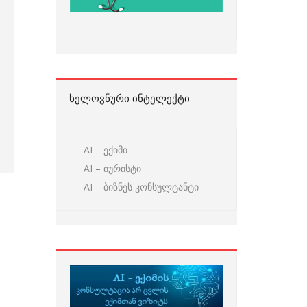
ᲮᲔᲚᲝᲕᲜᲣᲠᲘ ᲘᲜᲢᲔᲚᲔᲥᲢᲘ
AI – ექიმი
AI – იურისტი
AI – ბიზნეს კონსულტანტი