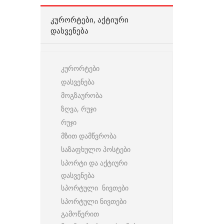
ᲙᲣᲠᲝᲠᲢᲔᲑᲘ, ᲐᲥᲢᲘᲣᲠᲘ
ᲓᲐᲡᲕᲔᲜᲔᲑᲐ
კურორტები
დასვენება
მოგზაურობა
ზღვა, რუჯი
რუჯი
მზით დამწვრობა
საზაფხულო პოსტები
სპორტი და აქტიური
დასვენება
სპორტული ნივთები
სპორტული ნივთები
გამოწერით