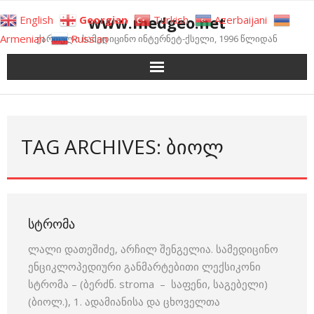
Skip
www.medgeo.net
English
Georgian
Turkish
Azerbaijani
to
Armenian
Russian
ქართული სამედიცინო ინტერნეტ-ქსელი, 1996 წლიდან
content
TAG ARCHIVES: ᲑᲘᲝᲚ
ᲡᲢᲠᲝᲛᲐ
ლალი დათეშიძე, არჩილ შენგელია. სამედიცინო
ენციკლოპედიური განმარტებითი ლექსიკონი
სტრომა – (ბერძნ. stroma – საფენი, საგებელი)
(ბიოლ.), 1. ადამიანისა და ცხოველთა