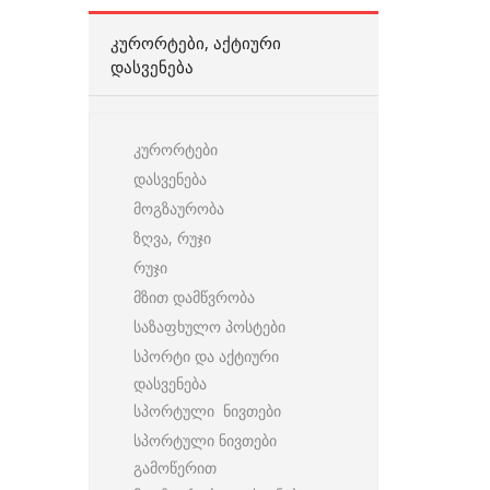
ᲙᲣᲠᲝᲠᲢᲔᲑᲘ, ᲐᲥᲢᲘᲣᲠᲘ
ᲓᲐᲡᲕᲔᲜᲔᲑᲐ
კურორტები
დასვენება
მოგზაურობა
ზღვა, რუჯი
რუჯი
მზით დამწვრობა
საზაფხულო პოსტები
სპორტი და აქტიური
დასვენება
სპორტული ნივთები
სპორტული ნივთები
გამოწერით