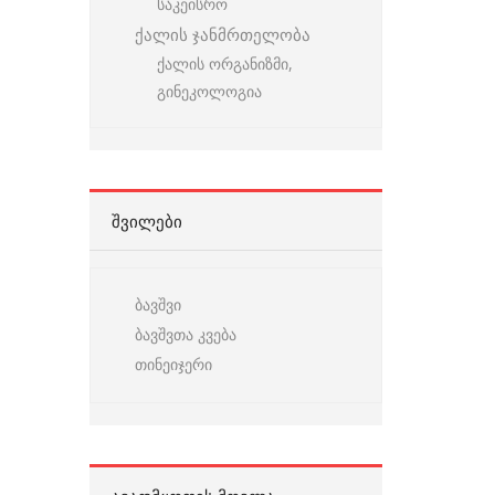
საკეისრო
ქალის ჯანმრთელობა
ქალის ორგანიზმი,
გინეკოლოგია
ᲨᲕᲘᲚᲔᲑᲘ
ბავშვი
ბავშვთა კვება
თინეიჯერი