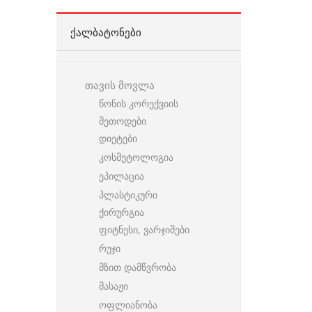
ᲥᲐᲚᲑᲐᲢᲝᲜᲔᲑᲘ
თავის მოვლა
წონის კორექვიის
მეთოდები
დიეტები
კოსმეტოლოგია
ეპილაცია
პლასტიკური
ქირურგია
ფიტნესი, ვარჯიშები
რუჯი
მზით დამწვრობა
მასაჟი
ოფლიანობა