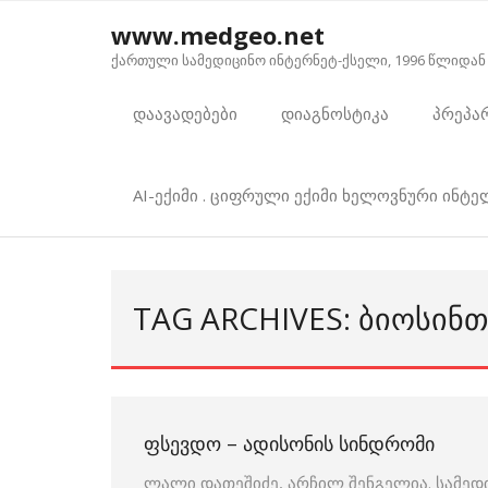
Skip
www.medgeo.net
to
ქართული სამედიცინო ინტერნეტ-ქსელი, 1996 წლიდან
content
დაავადებები
დიაგნოსტიკა
პრეპა
AI-ექიმი . ციფრული ექიმი ხელოვნური ინტ
TAG ARCHIVES: ᲑᲘᲝᲡᲘᲜᲗ
ᲤᲡᲔᲕᲓᲝ – ᲐᲓᲘᲡᲝᲜᲘᲡ ᲡᲘᲜᲓᲠᲝᲛᲘ
ლალი დათეშიძე, არჩილ შენგელია. სამედ