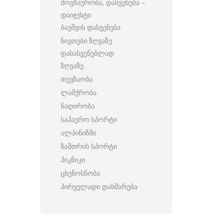
მოგზაურობა, დასვენება –
დაიჯესტი
ბავშვის დასვენება
ნივთები ზღვაზე
დასასვენებლად
ზღვაზე
თევზაობა
ლაშქრობა
ნადირობა
საჰაერო სპორტი
ალპინიზმი
ზამთრის სპორტი
პიკნიკი
ცხენოსნობა
პირველადი დახმარება