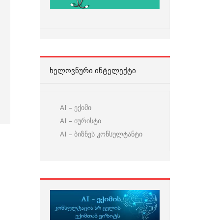
ᲮᲔᲚᲝᲕᲜᲣᲠᲘ ᲘᲜᲢᲔᲚᲔᲥᲢᲘ
AI – ექიმი
AI – იურისტი
AI – ბიზნეს კონსულტანტი