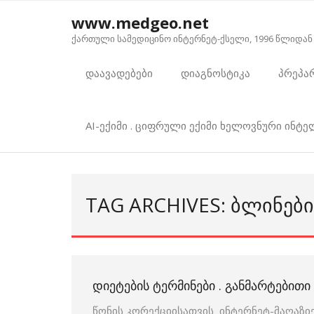
Skip
www.medgeo.net
to
ქართული სამედიცინო ინტერნეტ-ქსელი, 1996 წლიდან
content
დაავადებები
დიაგნოსტიკა
პრეპა
AI-ექიმი . ციფრული ექიმი ხელოვნური ინტ
TAG ARCHIVES: ᲑᲚᲘᲜᲔᲑ
ᲓᲘᲔᲢᲔᲑᲘᲡ ᲢᲔᲠᲛᲘᲜᲔᲑᲘ . ᲒᲐᲜᲛᲐᲠᲢᲔᲑᲘᲗ
წონის კორექციისათვის ინტერნეტ-მაღაზიე