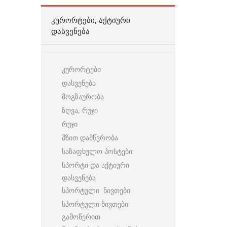
ᲙᲣᲠᲝᲠᲢᲔᲑᲘ, ᲐᲥᲢᲘᲣᲠᲘ
ᲓᲐᲡᲕᲔᲜᲔᲑᲐ
კურორტები
დასვენება
მოგზაურობა
ზღვა, რუჯი
რუჯი
მზით დამწვრობა
საზაფხულო პოსტები
სპორტი და აქტიური
დასვენება
სპორტული ნივთები
სპორტული ნივთები
გამოწერით