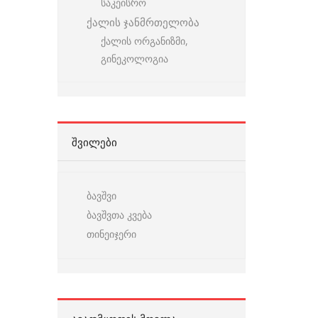
საკეისრო
ქალის ჯანმრთელობა
ქალის ორგანიზმი,
გინეკოლოგია
ᲨᲕᲘᲚᲔᲑᲘ
ბავშვი
ბავშვთა კვება
თინეიჯერი