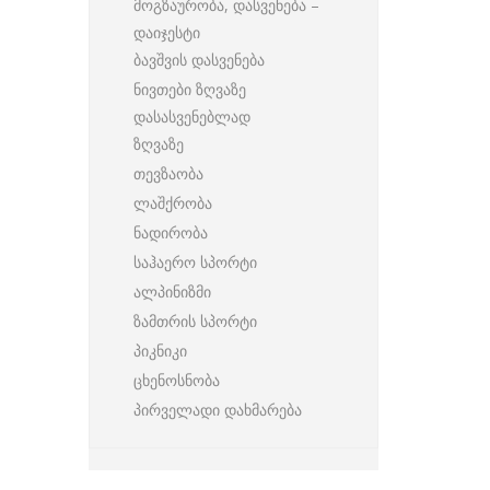
მოგზაურობა, დასვენება –
დაიჯესტი
ბავშვის დასვენება
ნივთები ზღვაზე
დასასვენებლად
ზღვაზე
თევზაობა
ლაშქრობა
ნადირობა
საჰაერო სპორტი
ალპინიზმი
ზამთრის სპორტი
პიკნიკი
ცხენოსნობა
პირველადი დახმარება