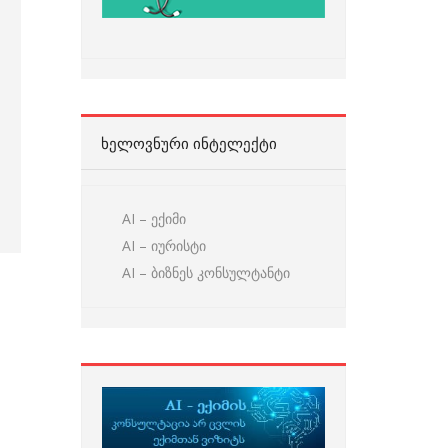
ᲮᲔᲚᲝᲕᲜᲣᲠᲘ ᲘᲜᲢᲔᲚᲔᲥᲢᲘ
AI – ექიმი
AI – იურისტი
AI – ბიზნეს კონსულტანტი