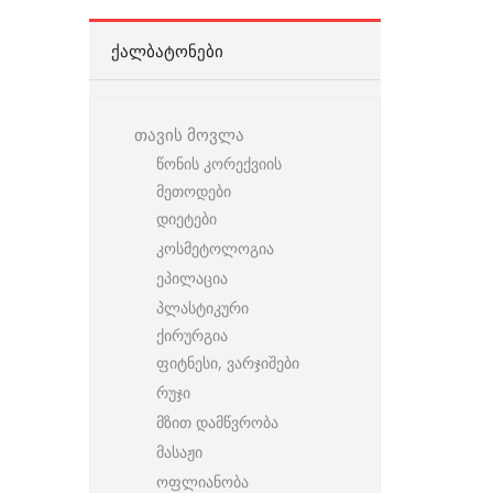
ᲥᲐᲚᲑᲐᲢᲝᲜᲔᲑᲘ
თავის მოვლა
წონის კორექვიის
მეთოდები
დიეტები
კოსმეტოლოგია
ეპილაცია
პლასტიკური
ქირურგია
ფიტნესი, ვარჯიშები
რუჯი
მზით დამწვრობა
მასაჟი
ოფლიანობა