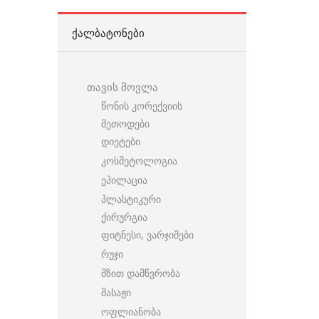
ᲥᲐᲚᲑᲐᲢᲝᲜᲔᲑᲘ
თავის მოვლა
წონის კორექვიის
მეთოდები
დიეტები
კოსმეტოლოგია
ეპილაცია
პლასტიკური
ქირურგია
ფიტნესი, ვარჯიშები
რუჯი
მზით დამწვრობა
მასაჟი
ოფლიანობა