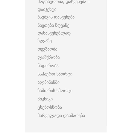
მოგზაურობა, დასვენება –
დაიჯესტი
ბავშვის დასვენება
ნივთები ზღვაზე
დასასვენებლად
ზღვაზე
თევზაობა
ლაშქრობა
ნადირობა
საჰაერო სპორტი
ალპინიზმი
ზამთრის სპორტი
პიკნიკი
ცხენოსნობა
პირველადი დახმარება