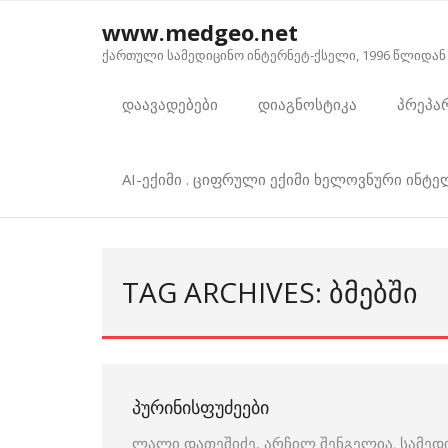
Skip
www.medgeo.net
to
ქართული სამედიცინო ინტერნეტ-ქსელი, 1996 წლიდან
content
დაავადებები
დიაგნოსტიკა
პრეპა
AI-ექიმი . ციფრული ექიმი ხელოვნური ინტ
TAG ARCHIVES: ᲑᲛᲔᲑᲨᲘ
ᲞᲣᲠᲘᲜᲘᲡᲤᲣᲫᲔᲔᲑᲘ
ლალი დათეშიძე, არჩილ შენგელია. სამედ