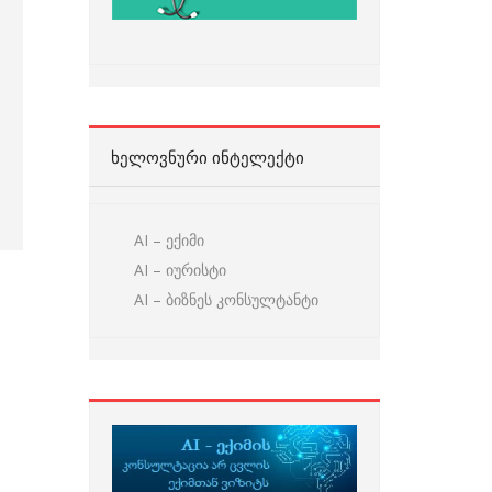
ᲮᲔᲚᲝᲕᲜᲣᲠᲘ ᲘᲜᲢᲔᲚᲔᲥᲢᲘ
AI – ექიმი
AI – იურისტი
AI – ბიზნეს კონსულტანტი