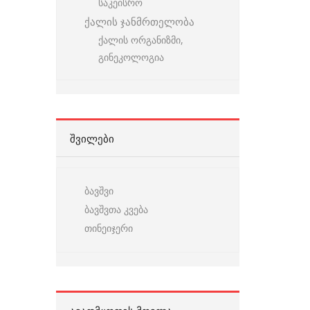
საკეისრო
ქალის ჯანმრთელობა
ქალის ორგანიზმი,
გინეკოლოგია
ᲨᲕᲘᲚᲔᲑᲘ
ბავშვი
ბავშვთა კვება
თინეიჯერი