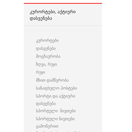
ᲙᲣᲠᲝᲠᲢᲔᲑᲘ, ᲐᲥᲢᲘᲣᲠᲘ
ᲓᲐᲡᲕᲔᲜᲔᲑᲐ
კურორტები
დასვენება
მოგზაურობა
ზღვა, რუჯი
რუჯი
მზით დამწვრობა
საზაფხულო პოსტები
სპორტი და აქტიური
დასვენება
სპორტული ნივთები
სპორტული ნივთები
გამოწერით