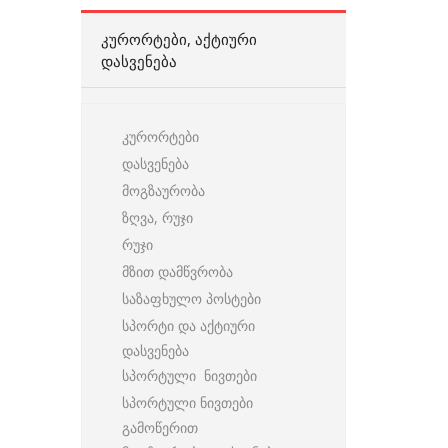
ᲙᲣᲠᲝᲠᲢᲔᲑᲘ, ᲐᲥᲢᲘᲣᲠᲘ
ᲓᲐᲡᲕᲔᲜᲔᲑᲐ
კურორტები
დასვენება
მოგზაურობა
ზღვა, რუჯი
რუჯი
მზით დამწვრობა
საზაფხულო პოსტები
სპორტი და აქტიური
დასვენება
სპორტული ნივთები
სპორტული ნივთები
გამოწერით