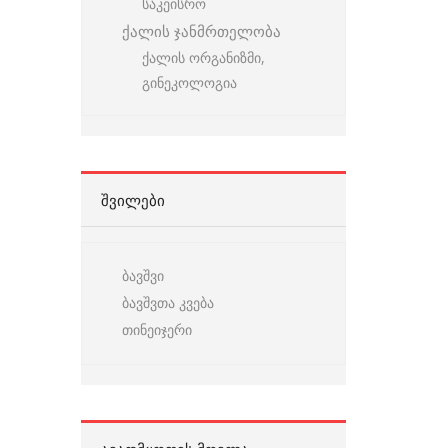
საკეისრო
ქალის ჯანმრთელობა
ქალის ორგანიზმი,
გინეკოლოგია
ᲨᲕᲘᲚᲔᲑᲘ
ბავშვი
ბავშვთა კვება
თინეიჯერი