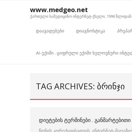
Skip
www.medgeo.net
to
ქართული სამედიცინო ინტერნეტ-ქსელი, 1996 წლიდან
content
დაავადებები
დიაგნოსტიკა
პრეპა
AI-ექიმი . ციფრული ექიმი ხელოვნური ინტ
TAG ARCHIVES: ᲑᲠᲘᲜᲯᲘ
ᲓᲘᲔᲢᲔᲑᲘᲡ ᲢᲔᲠᲛᲘᲜᲔᲑᲘ . ᲒᲐᲜᲛᲐᲠᲢᲔᲑᲘᲗ
წონის კორექციისათვის ინტერნეტ-მაღაზიე