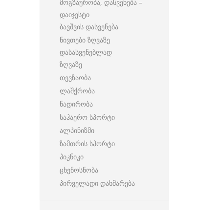
მოგზაურობა, დასვენება –
დაიჯესტი
ბავშვის დასვენება
ნივთები ზღვაზე
დასასვენებლად
ზღვაზე
თევზაობა
ლაშქრობა
ნადირობა
საჰაერო სპორტი
ალპინიზმი
ზამთრის სპორტი
პიკნიკი
ცხენოსნობა
პირველადი დახმარება