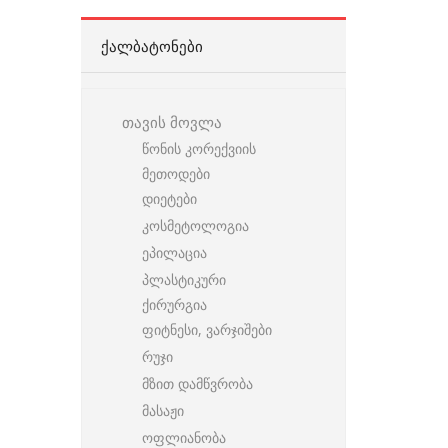
ᲥᲐᲚᲑᲐᲢᲝᲜᲔᲑᲘ
თავის მოვლა
წონის კორექვიის
მეთოდები
დიეტები
კოსმეტოლოგია
ეპილაცია
პლასტიკური
ქირურგია
ფიტნესი, ვარჯიშები
რუჯი
მზით დამწვრობა
მასაჟი
ოფლიანობა