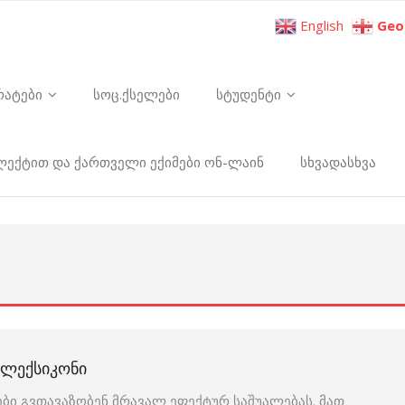
English
Geo
რატები
სოც.ქსელები
სტუდენტი
ელექტით და ქართველი ექიმები ონ-ლაინ
სხვადასხვა
Ი ᲚᲔᲥᲡᲘᲙᲝᲜᲘ
ბი გვთავაზობენ მრავალ ეფექტურ საშუალებას. მათ