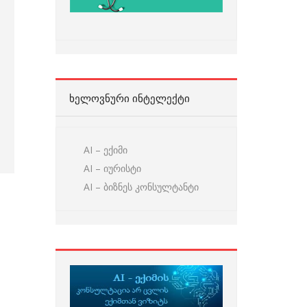
ᲮᲔᲚᲝᲕᲜᲣᲠᲘ ᲘᲜᲢᲔᲚᲔᲥᲢᲘ
AI – ექიმი
AI – იურისტი
AI – ბიზნეს კონსულტანტი