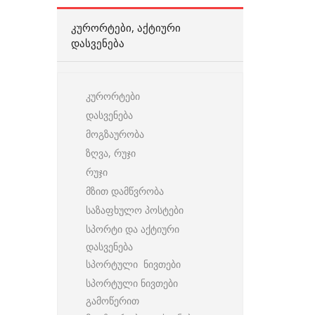
ᲙᲣᲠᲝᲠᲢᲔᲑᲘ, ᲐᲥᲢᲘᲣᲠᲘ
ᲓᲐᲡᲕᲔᲜᲔᲑᲐ
კურორტები
დასვენება
მოგზაურობა
ზღვა, რუჯი
რუჯი
მზით დამწვრობა
საზაფხულო პოსტები
სპორტი და აქტიური
დასვენება
სპორტული ნივთები
სპორტული ნივთები
გამოწერით