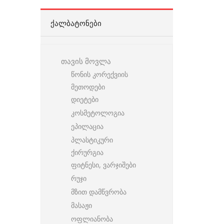
ᲥᲐᲚᲑᲐᲢᲝᲜᲔᲑᲘ
თავის მოვლა
წონის კორექვიის
მეთოდები
დიეტები
კოსმეტოლოგია
ეპილაცია
პლასტიკური
ქირურგია
ფიტნესი, ვარჯიშები
რუჯი
მზით დამწვრობა
მასაჟი
ოფლიანობა