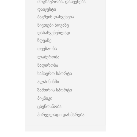
მოგზაურობა, დასვენება –
დაიჯესტი
ბავშვის დასვენება
ნივთები ზღვაზე
დასასვენებლად
ზღვაზე
თევზაობა
ლაშქრობა
ნადირობა
საჰაერო სპორტი
ალპინიზმი
ზამთრის სპორტი
პიკნიკი
ცხენოსნობა
პირველადი დახმარება