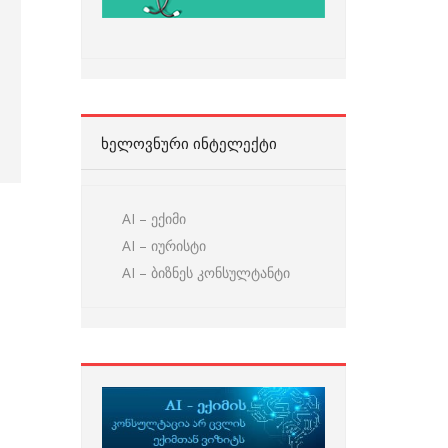
ᲮᲔᲚᲝᲕᲜᲣᲠᲘ ᲘᲜᲢᲔᲚᲔᲥᲢᲘ
AI – ექიმი
AI – იურისტი
AI – ბიზნეს კონსულტანტი