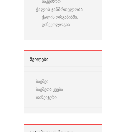
საკეისრო
ქალის ჯანმრთელობა
ქალის ორგანიზმი,
გინეკოლოგია
ᲨᲕᲘᲚᲔᲑᲘ
ბავშვი
ბავშვთა კვება
თინეიჯერი