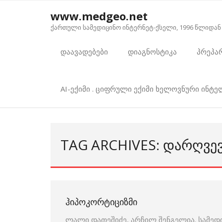
Skip
www.medgeo.net
to
ქართული სამედიცინო ინტერნეტ-ქსელი, 1996 წლიდან
content
დაავადებები
დიაგნოსტიკა
პრეპა
AI-ექიმი . ციფრული ექიმი ხელოვნური ინტ
TAG ARCHIVES: ᲓᲐᲠᲦᲕᲔ
ᲰᲘᲞᲝᲙᲝᲠᲢᲘᲪᲘᲖᲛᲘ
ლალი დათეშიძე, არჩილ შენგელია. სამედ