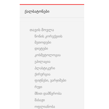
ᲥᲐᲚᲑᲐᲢᲝᲜᲔᲑᲘ
თავის მოვლა
წონის კორექვიის
მეთოდები
დიეტები
კოსმეტოლოგია
ეპილაცია
პლასტიკური
ქირურგია
ფიტნესი, ვარჯიშები
რუჯი
მზით დამწვრობა
მასაჟი
ოფლიანობა