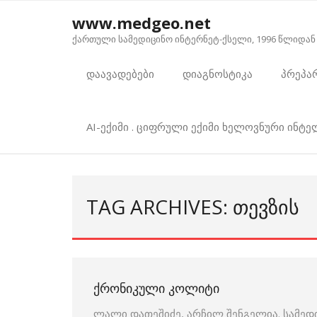
Skip
www.medgeo.net
to
ქართული სამედიცინო ინტერნეტ-ქსელი, 1996 წლიდან
content
დაავადებები
დიაგნოსტიკა
პრეპა
AI-ექიმი . ციფრული ექიმი ხელოვნური ინტ
TAG ARCHIVES: ᲗᲔᲕᲖᲘᲡ
ᲥᲠᲝᲜᲘᲙᲣᲚᲘ ᲙᲝᲚᲘᲢᲘ
ლალი დათეშიძე, არჩილ შენგელია. სამედ