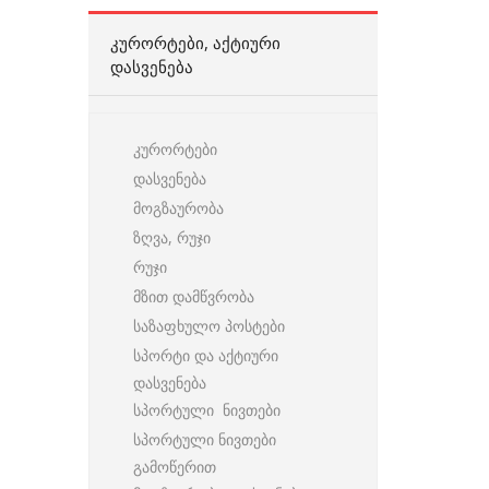
ᲙᲣᲠᲝᲠᲢᲔᲑᲘ, ᲐᲥᲢᲘᲣᲠᲘ
ᲓᲐᲡᲕᲔᲜᲔᲑᲐ
კურორტები
დასვენება
მოგზაურობა
ზღვა, რუჯი
რუჯი
მზით დამწვრობა
საზაფხულო პოსტები
სპორტი და აქტიური
დასვენება
სპორტული ნივთები
სპორტული ნივთები
გამოწერით