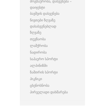
მოგზაურობა, დასვენება –
დაიჯესტი
ბავშვის დასვენება
ნივთები ზღვაზე
დასასვენებლად
ზღვაზე
თევზაობა
ლაშქრობა
ნადირობა
საჰაერო სპორტი
ალპინიზმი
ზამთრის სპორტი
პიკნიკი
ცხენოსნობა
პირველადი დახმარება