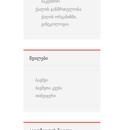
საკეისრო
ქალის ჯანმრთელობა
ქალის ორგანიზმი,
გინეკოლოგია
ᲨᲕᲘᲚᲔᲑᲘ
ბავშვი
ბავშვთა კვება
თინეიჯერი