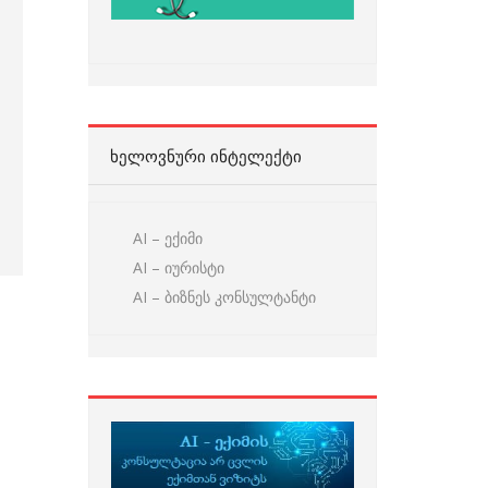
ᲮᲔᲚᲝᲕᲜᲣᲠᲘ ᲘᲜᲢᲔᲚᲔᲥᲢᲘ
AI – ექიმი
AI – იურისტი
AI – ბიზნეს კონსულტანტი