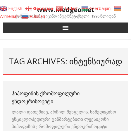
Skip
www.medgeo.net
English
Georgian
Turkish
Azerbaijani
to
Armenian
Russian
ქართული სამედიცინო ინტერნეტ-ქსელი, 1996 წლიდან
content
TAG ARCHIVES: ᲘᲜᲢᲔᲜᲡᲘᲣᲠᲐᲓ
ᲰᲘᲞᲝᲤᲘᲖᲘᲡ ᲥᲠᲝᲛᲝᲤᲘᲚᲣᲠᲘ
ᲔᲜᲓᲝᲙᲠᲘᲜᲝᲪᲘᲢᲘ
ლალი დათეშიძე, არჩილ შენგელია. სამედიცინო
ენციკლოპედიური განმარტებითი ლექსიკონი
ჰიპოფიზის ქრომოფილური ენდოკრინოციტი –