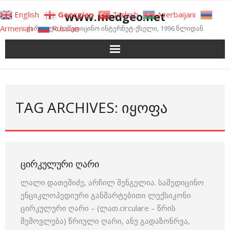
Skip
www.medgeo.net
English
Georgian
Turkish
Azerbaijani
to
Armenian
Russian
ქართული სამედიცინო ინტერნეტ-ქსელი, 1996 წლიდან
content
TAG ARCHIVES: ᲘᲧᲝᲤᲐ
ᲪᲘᲠᲙᲣᲚᲣᲠᲘ ᲦᲐᲠᲘ
ლალი დათეშიძე, არჩილ შენგელია. სამედიცინო
ენციკლოპედიური განმარტებითი ლექსიკონი
ცირკულური ღარი – (ლათ.circulare – წრის
შემოვლება) წრიული ღარი, ანუ გადაზონრვა,