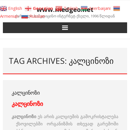
Skip
www.medgeo.net
English
Georgian
Turkish
Azerbaijani
to
Armenian
Russian
ქართული სამედიცინო ინტერნეტ-ქსელი, 1996 წლიდან
content
TAG ARCHIVES: ᲙᲐᲚᲪᲘᲜᲝᲖᲘ
ᲙᲐᲚᲪᲘᲜᲝᲖᲘ
კალცინოზი
კალცინოზი
ეს არის კალციუმის გამოკრისტალება
ქსოვილებში ორგანიზმის თხევად გარემოში