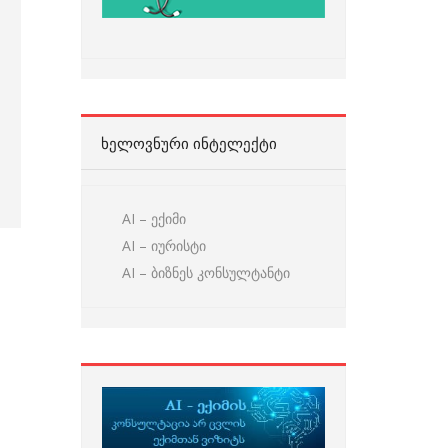
ᲮᲔᲚᲝᲕᲜᲣᲠᲘ ᲘᲜᲢᲔᲚᲔᲥᲢᲘ
AI – ექიმი
AI – იურისტი
AI – ბიზნეს კონსულტანტი