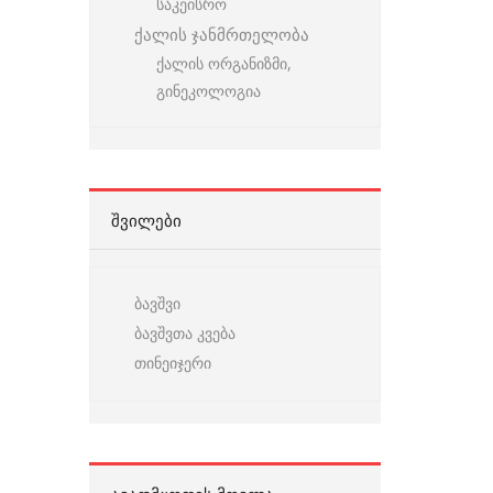
საკეისრო
ქალის ჯანმრთელობა
ქალის ორგანიზმი,
გინეკოლოგია
ᲨᲕᲘᲚᲔᲑᲘ
ბავშვი
ბავშვთა კვება
თინეიჯერი