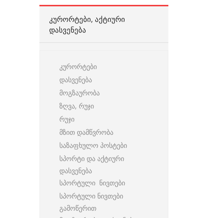
ᲙᲣᲠᲝᲠᲢᲔᲑᲘ, ᲐᲥᲢᲘᲣᲠᲘ
ᲓᲐᲡᲕᲔᲜᲔᲑᲐ
კურორტები
დასვენება
მოგზაურობა
ზღვა, რუჯი
რუჯი
მზით დამწვრობა
საზაფხულო პოსტები
სპორტი და აქტიური
დასვენება
სპორტული ნივთები
სპორტული ნივთები
გამოწერით