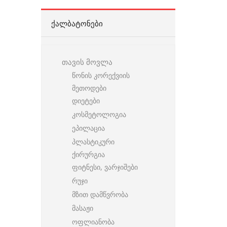
ᲥᲐᲚᲑᲐᲢᲝᲜᲔᲑᲘ
თავის მოვლა
წონის კორექვიის
მეთოდები
დიეტები
კოსმეტოლოგია
ეპილაცია
პლასტიკური
ქირურგია
ფიტნესი, ვარჯიშები
რუჯი
მზით დამწვრობა
მასაჟი
ოფლიანობა