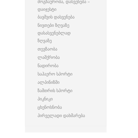
მოგზაურობა, დასვენება –
დაიჯესტი
ბავშვის დასვენება
ნივთები ზღვაზე
დასასვენებლად
ზღვაზე
თევზაობა
ლაშქრობა
ნადირობა
საჰაერო სპორტი
ალპინიზმი
ზამთრის სპორტი
პიკნიკი
ცხენოსნობა
პირველადი დახმარება