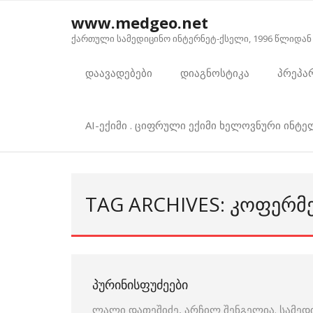
Skip
www.medgeo.net
to
ქართული სამედიცინო ინტერნეტ-ქსელი, 1996 წლიდან
content
დაავადებები
დიაგნოსტიკა
პრეპა
AI-ექიმი . ციფრული ექიმი ხელოვნური ინტ
TAG ARCHIVES: ᲙᲝᲤᲔᲠᲛ
ᲞᲣᲠᲘᲜᲘᲡᲤᲣᲫᲔᲔᲑᲘ
ლალი დათეშიძე, არჩილ შენგელია. სამედ