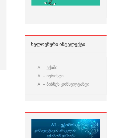
ᲮᲔᲚᲝᲕᲜᲣᲠᲘ ᲘᲜᲢᲔᲚᲔᲥᲢᲘ
AI – ექიმი
AI – იურისტი
AI – ბიზნეს კონსულტანტი