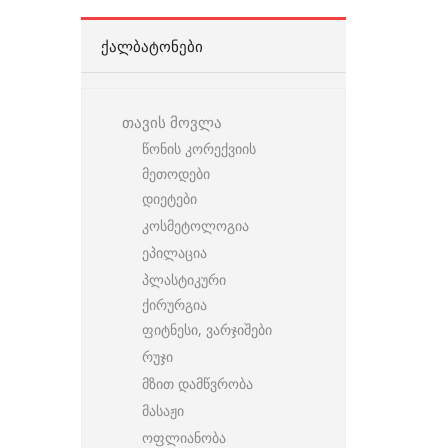
ᲥᲐᲚᲑᲐᲢᲝᲜᲔᲑᲘ
თავის მოვლა
წონის კორექვიის
მეთოდები
დიეტები
კოსმეტოლოგია
ეპილაცია
პლასტიკური
ქირურგია
ფიტნესი, ვარჯიშები
რუჯი
მზით დამწვრობა
მასაჟი
ოფლიანობა