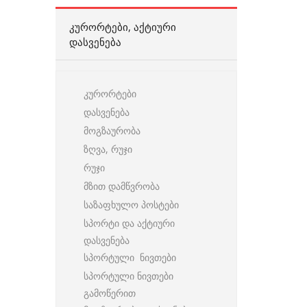
ᲙᲣᲠᲝᲠᲢᲔᲑᲘ, ᲐᲥᲢᲘᲣᲠᲘ
ᲓᲐᲡᲕᲔᲜᲔᲑᲐ
კურორტები
დასვენება
მოგზაურობა
ზღვა, რუჯი
რუჯი
მზით დამწვრობა
საზაფხულო პოსტები
სპორტი და აქტიური
დასვენება
სპორტული ნივთები
სპორტული ნივთები
გამოწერით