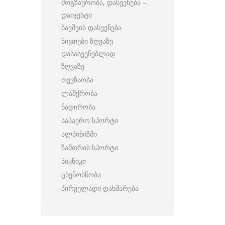
მოგზაურობა, დასვენება –
დაიჯესტი
ბავშვის დასვენება
ნივთები ზღვაზე
დასასვენებლად
ზღვაზე
თევზაობა
ლაშქრობა
ნადირობა
საჰაერო სპორტი
ალპინიზმი
ზამთრის სპორტი
პიკნიკი
ცხენოსნობა
პირველადი დახმარება