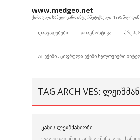
Skip
www.medgeo.net
to
ქართული სამედიცინო ინტერნეტ-ქსელი, 1996 წლიდან
content
დაავადებები
დიაგნოსტიკა
პრეპა
AI-ექიმი . ციფრული ექიმი ხელოვნური ინტ
TAG ARCHIVES: ᲚᲔᲘᲨᲛᲐᲜ
ᲙᲐᲜᲘᲡ ᲚᲔᲘᲨᲛᲐᲜᲘᲝᲖᲘ
ლალი დათეშიძე, არჩილ შენგელია. სამედ