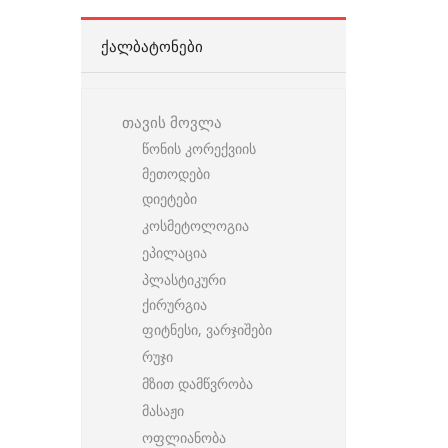
ᲥᲐᲚᲑᲐᲢᲝᲜᲔᲑᲘ
თავის მოვლა
წონის კორექვიის
მეთოდები
დიეტები
კოსმეტოლოგია
ეპილაცია
პლასტიკური
ქირურგია
ფიტნესი, ვარჯიშები
რუჯი
მზით დამწვრობა
მასაჟი
ოფლიანობა