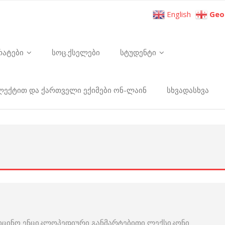
English
Geo
რატები
სოც.ქსელები
სტუდენტი
ელექტით და ქართველი ექიმები ონ-ლაინ
სხვადასხვა
იცინო ენციკლოპედიური განმარტებითი ლექსიკონი