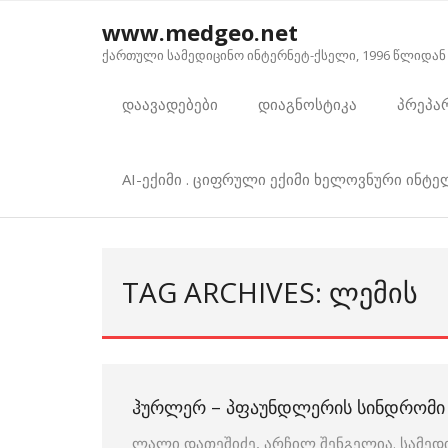
Skip
www.medgeo.net
to
ქართული სამედიცინო ინტერნეტ-ქსელი, 1996 წლიდან
content
დაავადებები
დიაგნოსტიკა
პრეპა
AI-ექიმი . ციფრული ექიმი ხელოვნური ინტ
TAG ARCHIVES: ᲚᲔᲛᲘᲡ
ᲰᲣᲠᲚᲔᲠ – ᲞᲤᲐᲣᲜᲓᲚᲔᲠᲘᲡ ᲡᲘᲜᲓᲠᲝᲛᲘ
ლალი დათეშიძე, არჩილ შენგელია. სამედ