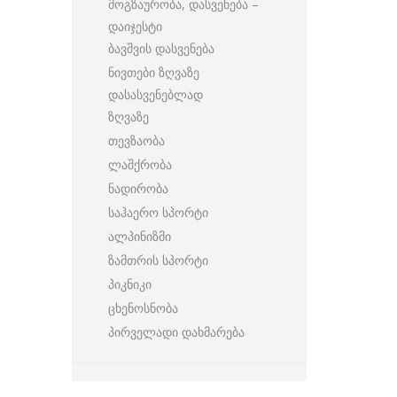
მოგზაურობა, დასვენება –
დაიჯესტი
ბავშვის დასვენება
ნივთები ზღვაზე
დასასვენებლად
ზღვაზე
თევზაობა
ლაშქრობა
ნადირობა
საჰაერო სპორტი
ალპინიზმი
ზამთრის სპორტი
პიკნიკი
ცხენოსნობა
პირველადი დახმარება