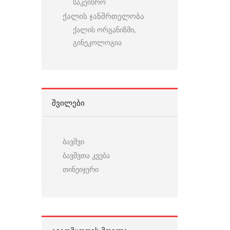
საკეისრო
ქალის ჯანმრთელობა
ქალის ორგანიზმი,
გინეკოლოგია
ᲨᲕᲘᲚᲔᲑᲘ
ბავშვი
ბავშვთა კვება
თინეიჯერი