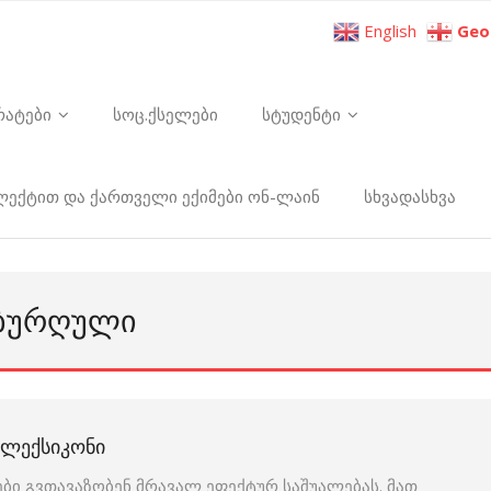
English
Geo
რატები
სოც.ქსელები
სტუდენტი
ელექტით და ქართველი ექიმები ონ-ლაინ
სხვადასხვა
Ს ᲑᲣᲠᲦᲣᲚᲘ
Ი ᲚᲔᲥᲡᲘᲙᲝᲜᲘ
ბი გვთავაზობენ მრავალ ეფექტურ საშუალებას. მათ