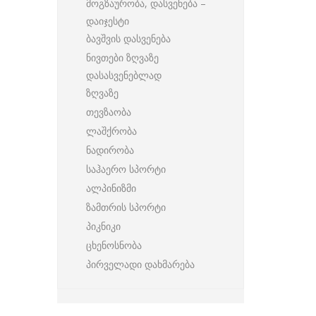
მოგზაურობა, დასვენება –
დაიჯესტი
ბავშვის დასვენება
ნივთები ზღვაზე
დასასვენებლად
ზღვაზე
თევზაობა
ლაშქრობა
ნადირობა
საჰაერო სპორტი
ალპინიზმი
ზამთრის სპორტი
პიკნიკი
ცხენოსნობა
პირველადი დახმარება