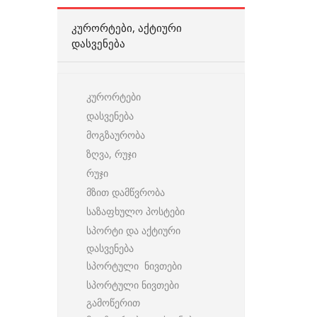
ᲙᲣᲠᲝᲠᲢᲔᲑᲘ, ᲐᲥᲢᲘᲣᲠᲘ
ᲓᲐᲡᲕᲔᲜᲔᲑᲐ
კურორტები
დასვენება
მოგზაურობა
ზღვა, რუჯი
რუჯი
მზით დამწვრობა
საზაფხულო პოსტები
სპორტი და აქტიური
დასვენება
სპორტული ნივთები
სპორტული ნივთები
გამოწერით