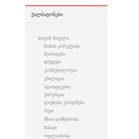
ᲥᲐᲚᲑᲐᲢᲝᲜᲔᲑᲘ
თავის მოვლა
წონის კორექვიის
მეთოდები
დიეტები
კოსმეტოლოგია
ეპილაცია
პლასტიკური
ქირურგია
ფიტნესი, ვარჯიშები
რუჯი
მზით დამწვრობა
მასაჟი
ოფლიანობა