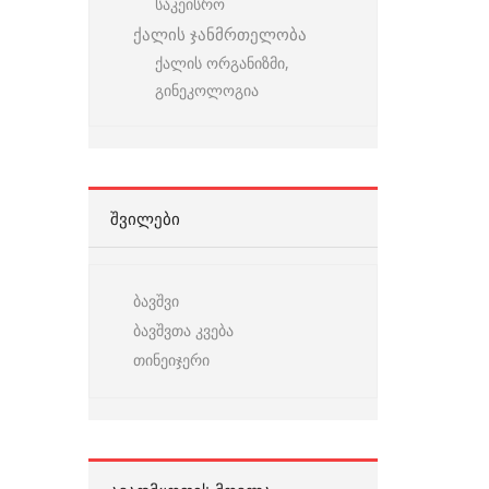
საკეისრო
ქალის ჯანმრთელობა
ქალის ორგანიზმი,
გინეკოლოგია
ᲨᲕᲘᲚᲔᲑᲘ
ბავშვი
ბავშვთა კვება
თინეიჯერი