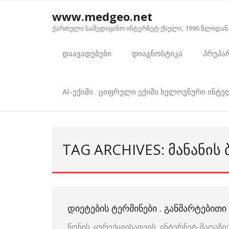
Skip
www.medgeo.net
to
ქართული სამედიცინო ინტერნეტ-ქსელი, 1996 წლიდან
content
დაავადებები
დიაგნოსტიკა
პრეპა
AI-ექიმი . ციფრული ექიმი ხელოვნური ინტ
TAG ARCHIVES: ᲛᲐᲜᲐᲜᲘ
ᲓᲘᲔᲢᲔᲑᲘᲡ ᲢᲔᲠᲛᲘᲜᲔᲑᲘ . ᲒᲐᲜᲛᲐᲠᲢᲔᲑᲘᲗ
წონის კორექციისათვის ინტერნეტ-მაღაზიე