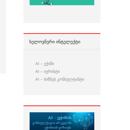
ᲮᲔᲚᲝᲕᲜᲣᲠᲘ ᲘᲜᲢᲔᲚᲔᲥᲢᲘ
AI – ექიმი
AI – იურისტი
AI – ბიზნეს კონსულტანტი