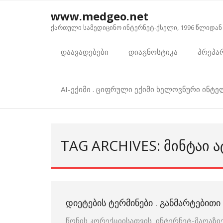
Skip
www.medgeo.net
to
ქართული სამედიცინო ინტერნეტ-ქსელი, 1996 წლიდან
content
დაავადებები
დიაგნოსტიკა
პრეპა
AI-ექიმი . ციფრული ექიმი ხელოვნური ინტ
TAG ARCHIVES: ᲛᲘᲜᲢᲐᲘ 
ᲓᲘᲔᲢᲔᲑᲘᲡ ᲢᲔᲠᲛᲘᲜᲔᲑᲘ . ᲒᲐᲜᲛᲐᲠᲢᲔᲑᲘᲗ
წონის კორექციისათვის ინტერნეტ-მაღაზიე