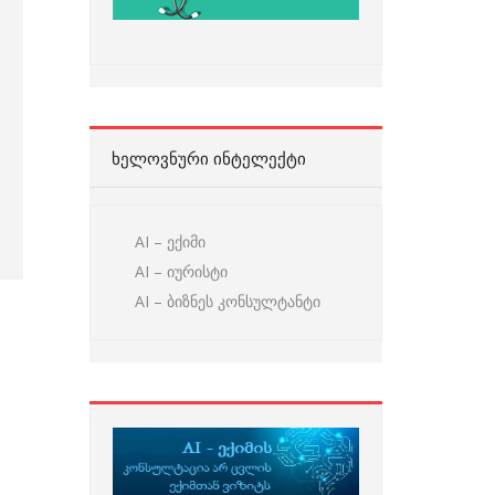
ᲮᲔᲚᲝᲕᲜᲣᲠᲘ ᲘᲜᲢᲔᲚᲔᲥᲢᲘ
AI – ექიმი
AI – იურისტი
AI – ბიზნეს კონსულტანტი