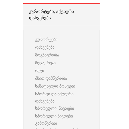
ᲙᲣᲠᲝᲠᲢᲔᲑᲘ, ᲐᲥᲢᲘᲣᲠᲘ
ᲓᲐᲡᲕᲔᲜᲔᲑᲐ
კურორტები
დასვენება
მოგზაურობა
ზღვა, რუჯი
რუჯი
მზით დამწვრობა
საზაფხულო პოსტები
სპორტი და აქტიური
დასვენება
სპორტული ნივთები
სპორტული ნივთები
გამოწერით