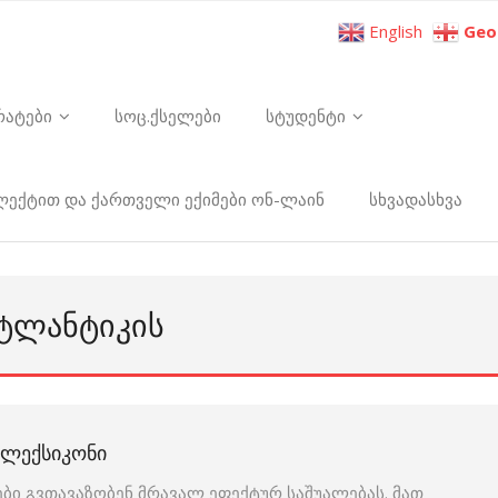
English
Geo
რატები
სოც.ქსელები
სტუდენტი
ელექტით და ქართველი ექიმები ონ-ლაინ
სხვადასხვა
ᲐᲢᲚᲐᲜᲢᲘᲙᲘᲡ
Ი ᲚᲔᲥᲡᲘᲙᲝᲜᲘ
ბი გვთავაზობენ მრავალ ეფექტურ საშუალებას. მათ