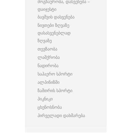
მოგზაურობა, დასვენება –
დაიჯესტი
ბავშვის დასვენება
ნივთები ზღვაზე
დასასვენებლად
ზღვაზე
თევზაობა
ლაშქრობა
ნადირობა
საჰაერო სპორტი
ალპინიზმი
ზამთრის სპორტი
პიკნიკი
ცხენოსნობა
პირველადი დახმარება