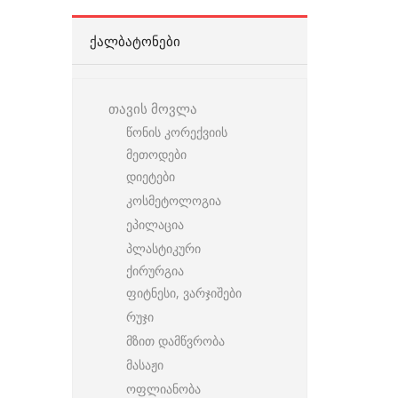
ᲥᲐᲚᲑᲐᲢᲝᲜᲔᲑᲘ
თავის მოვლა
წონის კორექვიის
მეთოდები
დიეტები
კოსმეტოლოგია
ეპილაცია
პლასტიკური
ქირურგია
ფიტნესი, ვარჯიშები
რუჯი
მზით დამწვრობა
მასაჟი
ოფლიანობა