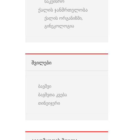
საკეისრო
ქალის ჯანმრთელობა
ქალის ორგანიზმი,
გინეკოლოგია
ᲨᲕᲘᲚᲔᲑᲘ
ბავშვი
ბავშვთა კვება
თინეიჯერი