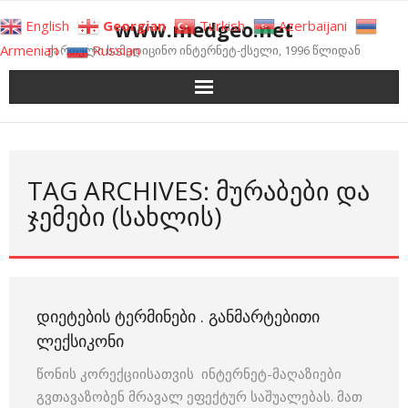
Skip
www.medgeo.net
English
Georgian
Turkish
Azerbaijani
to
Armenian
Russian
ქართული სამედიცინო ინტერნეტ-ქსელი, 1996 წლიდან
content
TAG ARCHIVES: ᲛᲣᲠᲐᲑᲔᲑᲘ ᲓᲐ
ᲯᲔᲛᲔᲑᲘ (ᲡᲐᲮᲚᲘᲡ)
ᲓᲘᲔᲢᲔᲑᲘᲡ ᲢᲔᲠᲛᲘᲜᲔᲑᲘ . ᲒᲐᲜᲛᲐᲠᲢᲔᲑᲘᲗᲘ
ᲚᲔᲥᲡᲘᲙᲝᲜᲘ
წონის კორექციისათვის ინტერნეტ-მაღაზიები
გვთავაზობენ მრავალ ეფექტურ საშუალებას. მათ