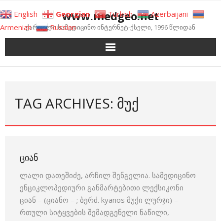
Skip
www.medgeo.net
English
Georgian
Turkish
Azerbaijani
to
Armenian
Russian
ქართული სამედიცინო ინტერნეტ-ქსელი, 1996 წლიდან
content
TAG ARCHIVES: ᲛᲣᲥ
ᲪᲘᲐᲜ
ლალი დათეშიძე, არჩილ შენგელია. სამედიცინო
ენციკლოპედიური განმარტებითი ლექსიკონი
ციან – (ციანო – ; ბერძ. kyanos მუქი ლურჯი) –
რთული სიტყვების შემადგენელი ნაწილი,