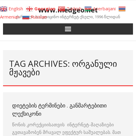
Skip
www.medgeo.net
English
Georgian
Turkish
Azerbaijani
to
Armenian
Russian
ქართული სამედიცინო ინტერნეტ-ქსელი, 1996 წლიდან
content
TAG ARCHIVES: ᲝᲠᲒᲐᲜᲣᲚᲘ
ᲛᲟᲐᲕᲔᲑᲘ
ᲓᲘᲔᲢᲔᲑᲘᲡ ᲢᲔᲠᲛᲘᲜᲔᲑᲘ . ᲒᲐᲜᲛᲐᲠᲢᲔᲑᲘᲗᲘ
ᲚᲔᲥᲡᲘᲙᲝᲜᲘ
წონის კორექციისათვის ინტერნეტ-მაღაზიები
გვთავაზობენ მრავალ ეფექტურ საშუალებას. მათ