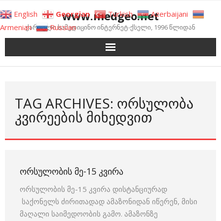
Skip
www.medgeo.net
English
Georgian
Turkish
Azerbaijani
to
Armenian
Russian
ქართული სამედიცინო ინტერნეტ-ქსელი, 1996 წლიდან
content
TAG ARCHIVES: ᲝᲠᲡᲣᲚᲝᲑᲐ
ᲙᲕᲘᲠᲔᲔᲑᲘᲡ ᲛᲘᲮᲔᲓᲕᲘᲗ
ᲝᲠᲡᲣᲚᲝᲑᲘᲡ ᲛᲔ-15 ᲙᲕᲘᲠᲐ
ორსულობის მე-15 კვირა დისტანციურად
საქონელს ძირითადად ამაზონიდან იწერენ, მისი
მაღალი საიმედოობის გამო. ამაზონზე