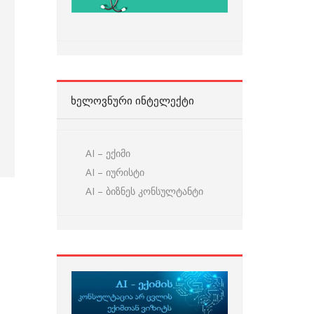
ᲮᲔᲚᲝᲕᲜᲣᲠᲘ ᲘᲜᲢᲔᲚᲔᲥᲢᲘ
AI – ექიმი
AI – იურისტი
AI – ბიზნეს კონსულტანტი