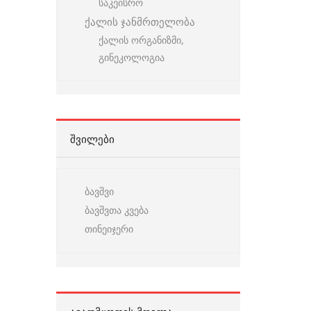
საკეისრო
ქალის ჯანმრთელობა
ქალის ორგანიზმი,
გინეკოლოგია
ᲨᲕᲘᲚᲔᲑᲘ
ბავშვი
ბავშვთა კვება
თინეიჯერი