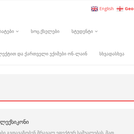
English
Geo
რატები
სოც.ქსელები
სტუდენტი
ელექტით და ქართველი ექიმები ონ-ლაინ
სხვადასხვა
Ი ᲚᲔᲥᲡᲘᲙᲝᲜᲘ
ბი გვთავაზობენ მრავალ ეფექტურ საშუალებას. მათ