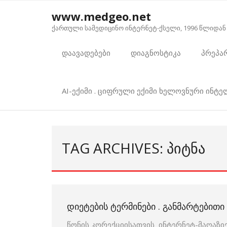
Skip
www.medgeo.net
to
ქართული სამედიცინო ინტერნეტ-ქსელი, 1996 წლიდან
content
დაავადებები
დიაგნოსტიკა
პრეპა
AI-ექიმი . ციფრული ექიმი ხელოვნური ინტ
TAG ARCHIVES: ᲞᲘᲢᲜᲐ
ᲓᲘᲔᲢᲔᲑᲘᲡ ᲢᲔᲠᲛᲘᲜᲔᲑᲘ . ᲒᲐᲜᲛᲐᲠᲢᲔᲑᲘᲗ
წონის კორექციისათვის ინტერნეტ-მაღაზიე