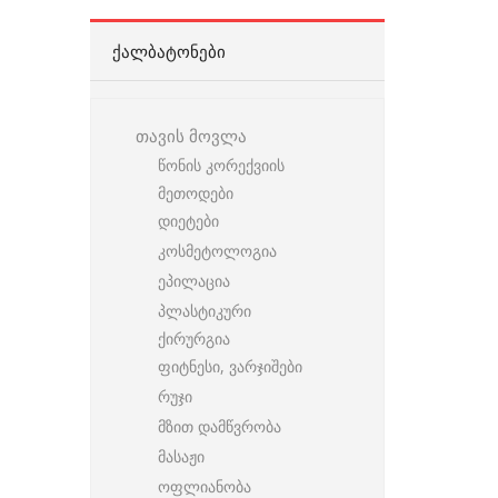
ᲥᲐᲚᲑᲐᲢᲝᲜᲔᲑᲘ
თავის მოვლა
წონის კორექვიის
მეთოდები
დიეტები
კოსმეტოლოგია
ეპილაცია
პლასტიკური
ქირურგია
ფიტნესი, ვარჯიშები
რუჯი
მზით დამწვრობა
მასაჟი
ოფლიანობა