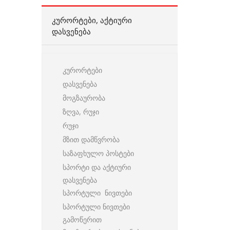
ᲙᲣᲠᲝᲠᲢᲔᲑᲘ, ᲐᲥᲢᲘᲣᲠᲘ
ᲓᲐᲡᲕᲔᲜᲔᲑᲐ
კურორტები
დასვენება
მოგზაურობა
ზღვა, რუჯი
რუჯი
მზით დამწვრობა
საზაფხულო პოსტები
სპორტი და აქტიური
დასვენება
სპორტული ნივთები
სპორტული ნივთები
გამოწერით