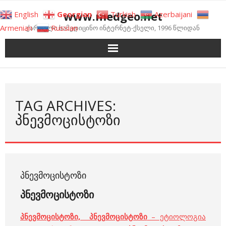
Skip
www.medgeo.net
English
Georgian
Turkish
Azerbaijani
to
Armenian
Russian
ქართული სამედიცინო ინტერნეტ-ქსელი, 1996 წლიდან
content
TAG ARCHIVES:
ᲞᲜᲔᲕᲛᲝᲪᲘᲡᲢᲝᲖᲘ
ᲞᲜᲔᲕᲛᲝᲪᲘᲡᲢᲝᲖᲘ
პნევმოცისტოზი
პნევმოცისტოზი, პნევმოცისტოზი
– ეტიოლოგია