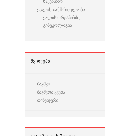
საკეისრო
ქალის ჯანმრთელობა
ქალის ორგანიზმი,
გინეკოლოგია
ᲨᲕᲘᲚᲔᲑᲘ
ბავშვი
ბავშვთა კვება
თინეიჯერი