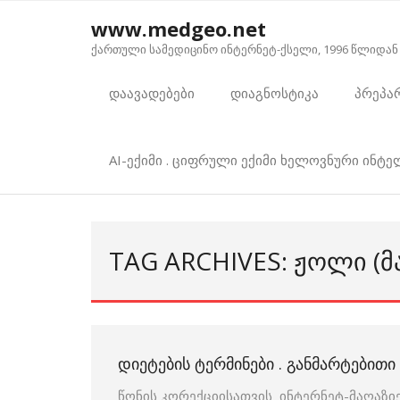
Skip
www.medgeo.net
to
ქართული სამედიცინო ინტერნეტ-ქსელი, 1996 წლიდან
content
დაავადებები
დიაგნოსტიკა
პრეპა
AI-ექიმი . ციფრული ექიმი ხელოვნური ინტ
TAG ARCHIVES: ᲟᲝᲚᲘ (Მ
ᲓᲘᲔᲢᲔᲑᲘᲡ ᲢᲔᲠᲛᲘᲜᲔᲑᲘ . ᲒᲐᲜᲛᲐᲠᲢᲔᲑᲘᲗ
წონის კორექციისათვის ინტერნეტ-მაღაზიე