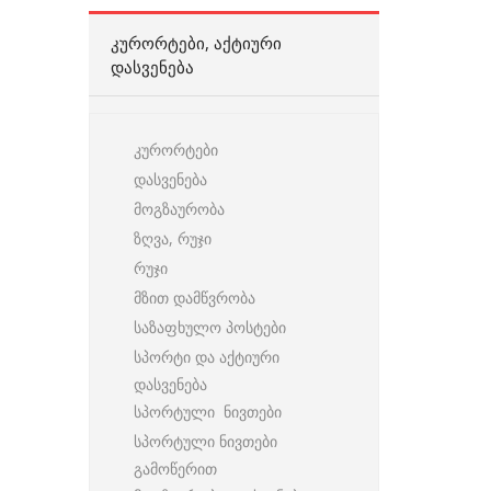
ᲙᲣᲠᲝᲠᲢᲔᲑᲘ, ᲐᲥᲢᲘᲣᲠᲘ
ᲓᲐᲡᲕᲔᲜᲔᲑᲐ
კურორტები
დასვენება
მოგზაურობა
ზღვა, რუჯი
რუჯი
მზით დამწვრობა
საზაფხულო პოსტები
სპორტი და აქტიური
დასვენება
სპორტული ნივთები
სპორტული ნივთები
გამოწერით