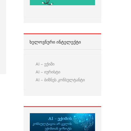
ᲮᲔᲚᲝᲕᲜᲣᲠᲘ ᲘᲜᲢᲔᲚᲔᲥᲢᲘ
AI – ექიმი
AI – იურისტი
AI – ბიზნეს კონსულტანტი