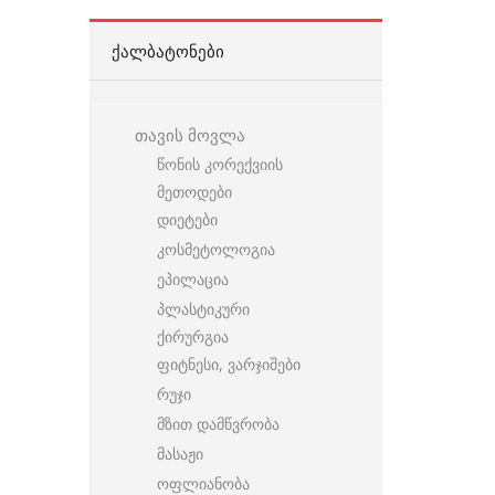
ᲥᲐᲚᲑᲐᲢᲝᲜᲔᲑᲘ
თავის მოვლა
წონის კორექვიის
მეთოდები
დიეტები
კოსმეტოლოგია
ეპილაცია
პლასტიკური
ქირურგია
ფიტნესი, ვარჯიშები
რუჯი
მზით დამწვრობა
მასაჟი
ოფლიანობა