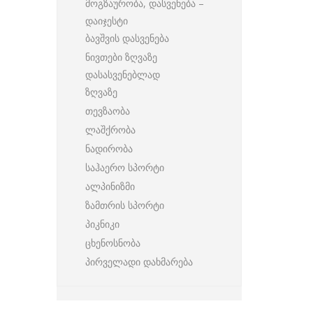
მოგზაურობა, დასვენება –
დაიჯესტი
ბავშვის დასვენება
ნივთები ზღვაზე
დასასვენებლად
ზღვაზე
თევზაობა
ლაშქრობა
ნადირობა
საჰაერო სპორტი
ალპინიზმი
ზამთრის სპორტი
პიკნიკი
ცხენოსნობა
პირველადი დახმარება