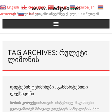
Skip
www.medgeo.net
English
Georgian
Turkish
Azerbaijani
to
Armenian
Russian
ქართული სამედიცინო ინტერნეტ-ქსელი, 1996 წლიდან
content
TAG ARCHIVES: ᲠᲣᲚᲔᲢᲘ
ᲚᲘᲛᲝᲜᲘᲡ
ᲓᲘᲔᲢᲔᲑᲘᲡ ᲢᲔᲠᲛᲘᲜᲔᲑᲘ . ᲒᲐᲜᲛᲐᲠᲢᲔᲑᲘᲗᲘ
ᲚᲔᲥᲡᲘᲙᲝᲜᲘ
წონის კორექციისათვის ინტერნეტ-მაღაზიები
გვთავაზობენ მრავალ ეფექტურ საშუალებას. მათ