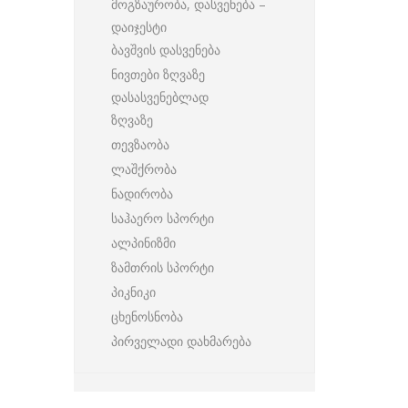
მოგზაურობა, დასვენება –
დაიჯესტი
ბავშვის დასვენება
ნივთები ზღვაზე
დასასვენებლად
ზღვაზე
თევზაობა
ლაშქრობა
ნადირობა
საჰაერო სპორტი
ალპინიზმი
ზამთრის სპორტი
პიკნიკი
ცხენოსნობა
პირველადი დახმარება