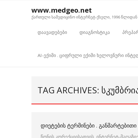
Skip
www.medgeo.net
to
ქართული სამედიცინო ინტერნეტ-ქსელი, 1996 წლიდან
content
დაავადებები
დიაგნოსტიკა
პრეპა
AI-ექიმი . ციფრული ექიმი ხელოვნური ინტ
TAG ARCHIVES: ᲡᲙᲣᲛᲑᲠᲘ
ᲓᲘᲔᲢᲔᲑᲘᲡ ᲢᲔᲠᲛᲘᲜᲔᲑᲘ . ᲒᲐᲜᲛᲐᲠᲢᲔᲑᲘᲗ
წონის კორექციისათვის ინტერნეტ-მაღაზიე