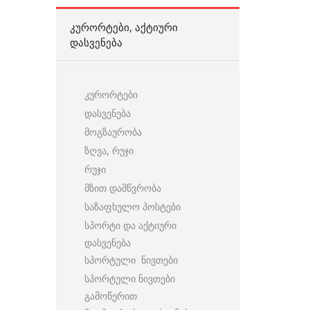
ᲙᲣᲠᲝᲠᲢᲔᲑᲘ, ᲐᲥᲢᲘᲣᲠᲘ
ᲓᲐᲡᲕᲔᲜᲔᲑᲐ
კურორტები
დასვენება
მოგზაურობა
ზღვა, რუჯი
რუჯი
მზით დამწვრობა
საზაფხულო პოსტები
სპორტი და აქტიური
დასვენება
სპორტული ნივთები
სპორტული ნივთები
გამოწერით