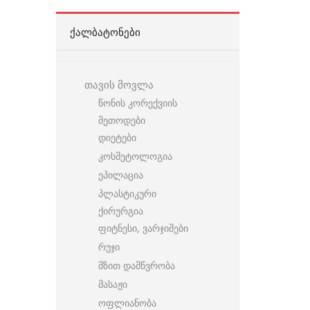
ᲥᲐᲚᲑᲐᲢᲝᲜᲔᲑᲘ
თავის მოვლა
წონის კორექვიის
მეთოდები
დიეტები
კოსმეტოლოგია
ეპილაცია
პლასტიკური
ქირურგია
ფიტნესი, ვარჯიშები
რუჯი
მზით დამწვრობა
მასაჟი
ოფლიანობა