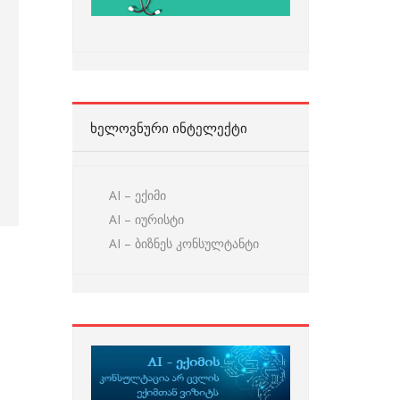
ᲮᲔᲚᲝᲕᲜᲣᲠᲘ ᲘᲜᲢᲔᲚᲔᲥᲢᲘ
AI – ექიმი
AI – იურისტი
AI – ბიზნეს კონსულტანტი