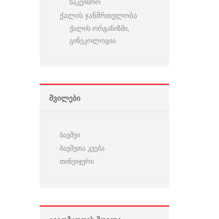
საკეისრო
ქალის ჯანმრთელობა
ქალის ორგანიზმი,
გინეკოლოგია
ᲨᲕᲘᲚᲔᲑᲘ
ბავშვი
ბავშვთა კვება
თინეიჯერი