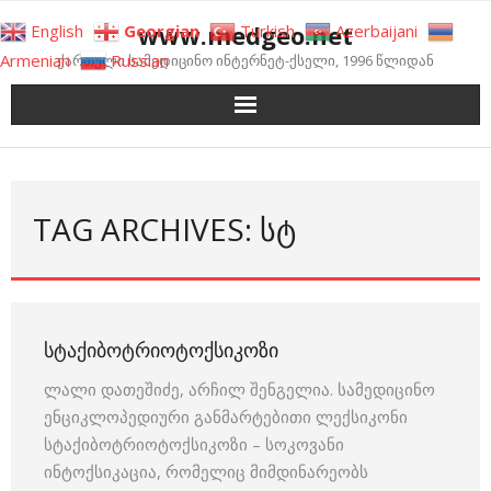
Skip
www.medgeo.net
English
Georgian
Turkish
Azerbaijani
to
Armenian
Russian
ქართული სამედიცინო ინტერნეტ-ქსელი, 1996 წლიდან
content
TAG ARCHIVES: ᲡᲢ
ᲡᲢᲐᲥᲘᲑᲝᲢᲠᲘᲝᲢᲝᲥᲡᲘᲙᲝᲖᲘ
ლალი დათეშიძე, არჩილ შენგელია. სამედიცინო
ენციკლოპედიური განმარტებითი ლექსიკონი
სტაქიბოტრიოტოქსიკოზი – სოკოვანი
ინტოქსიკაცია, რომელიც მიმდინარეობს