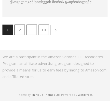
ქსოვილოვან სითხეებს შორის გაფრთხილება!
1
2
…
10
We are a participant in the Amazon Services LLC Associates
Program, an affiliate advertising program designed to
provide a means for us to earn fees by linking to Amazon.com
and affiliated sites
Theme by
Think Up Themes Ltd
. Powered by
WordPress
.