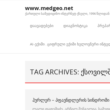
Skip
www.medgeo.net
to
ქართული სამედიცინო ინტერნეტ-ქსელი, 1996 წლიდან
content
დაავადებები
დიაგნოსტიკა
პრეპა
AI-ექიმი . ციფრული ექიმი ხელოვნური ინტ
TAG ARCHIVES: ᲥᲡᲝᲕᲘᲚ
ᲰᲣᲠᲚᲔᲠ – ᲞᲤᲐᲣᲜᲓᲚᲔᲠᲘᲡ ᲡᲘᲜᲓᲠᲝᲛᲘ
ლალი დათეშიძე, არჩილ შენგელია. სამედ