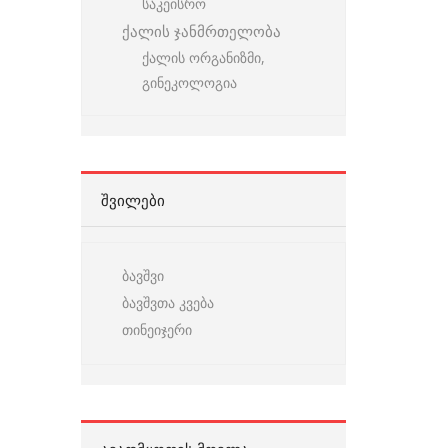
საკეისრო
ქალის ჯანმრთელობა
ქალის ორგანიზმი,
გინეკოლოგია
ᲨᲕᲘᲚᲔᲑᲘ
ბავშვი
ბავშვთა კვება
თინეიჯერი