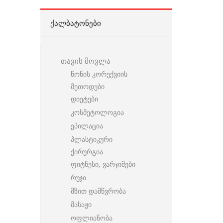
ᲥᲐᲚᲑᲐᲢᲝᲜᲔᲑᲘ
თავის მოვლა
წონის კორექვიის
მეთოდები
დიეტები
კოსმეტოლოგია
ეპილაცია
პლასტიკური
ქირურგია
ფიტნესი, ვარჯიშები
რუჯი
მზით დამწვრობა
მასაჟი
ოფლიანობა