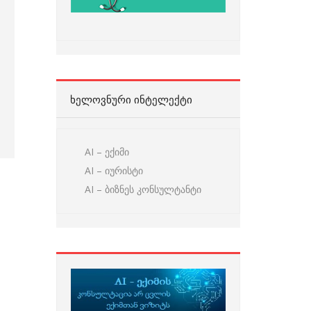
ᲮᲔᲚᲝᲕᲜᲣᲠᲘ ᲘᲜᲢᲔᲚᲔᲥᲢᲘ
AI – ექიმი
AI – იურისტი
AI – ბიზნეს კონსულტანტი