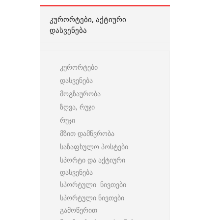
ᲙᲣᲠᲝᲠᲢᲔᲑᲘ, ᲐᲥᲢᲘᲣᲠᲘ
ᲓᲐᲡᲕᲔᲜᲔᲑᲐ
კურორტები
დასვენება
მოგზაურობა
ზღვა, რუჯი
რუჯი
მზით დამწვრობა
საზაფხულო პოსტები
სპორტი და აქტიური
დასვენება
სპორტული ნივთები
სპორტული ნივთები
გამოწერით