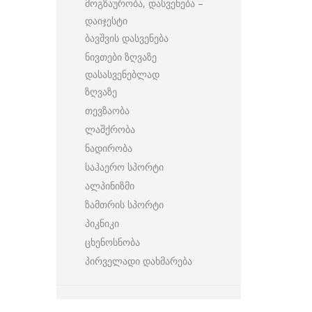
მოგზაურობა, დასვენება –
დაიჯესტი
ბავშვის დასვენება
ნივთები ზღვაზე
დასასვენებლად
ზღვაზე
თევზაობა
ლაშქრობა
ნადირობა
საჰაერო სპორტი
ალპინიზმი
ზამთრის სპორტი
პიკნიკი
ცხენოსნობა
პირველადი დახმარება