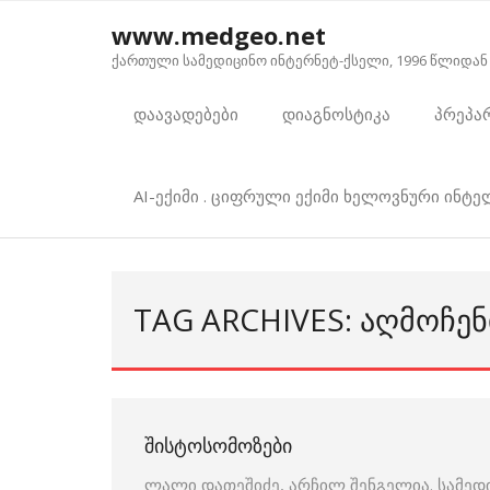
Skip
www.medgeo.net
to
ქართული სამედიცინო ინტერნეტ-ქსელი, 1996 წლიდან
content
დაავადებები
დიაგნოსტიკა
პრეპა
AI-ექიმი . ციფრული ექიმი ხელოვნური ინტ
TAG ARCHIVES: ᲐᲦᲛᲝᲩᲔ
ᲨᲘᲡᲢᲝᲡᲝᲛᲝᲖᲔᲑᲘ
ლალი დათეშიძე, არჩილ შენგელია. სამედ