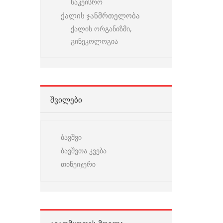
საკეისრო
ქალის ჯანმრთელობა
ქალის ორგანიზმი,
გინეკოლოგია
ᲨᲕᲘᲚᲔᲑᲘ
ბავშვი
ბავშვთა კვება
თინეიჯერი