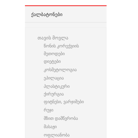
ᲥᲐᲚᲑᲐᲢᲝᲜᲔᲑᲘ
თავის მოვლა
წონის კორექვიის
მეთოდები
დიეტები
კოსმეტოლოგია
ეპილაცია
პლასტიკური
ქირურგია
ფიტნესი, ვარჯიშები
რუჯი
მზით დამწვრობა
მასაჟი
ოფლიანობა