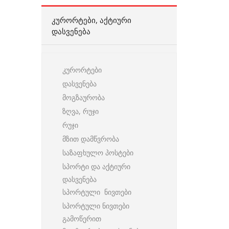
ᲙᲣᲠᲝᲠᲢᲔᲑᲘ, ᲐᲥᲢᲘᲣᲠᲘ
ᲓᲐᲡᲕᲔᲜᲔᲑᲐ
კურორტები
დასვენება
მოგზაურობა
ზღვა, რუჯი
რუჯი
მზით დამწვრობა
საზაფხულო პოსტები
სპორტი და აქტიური
დასვენება
სპორტული ნივთები
სპორტული ნივთები
გამოწერით