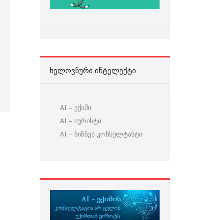
ᲮᲔᲚᲝᲕᲜᲣᲠᲘ ᲘᲜᲢᲔᲚᲔᲥᲢᲘ
AI – ექიმი
AI – იურისტი
AI – ბიზნეს კონსულტანტი