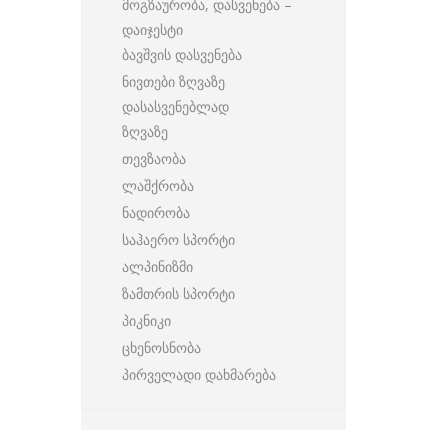
მოგზაურობა, დასვენება –
დაიჯესტი
ბავშვის დასვენება
ნივთები ზღვაზე
დასასვენებლად
ზღვაზე
თევზაობა
ლაშქრობა
ნადირობა
საჰაერო სპორტი
ალპინიზმი
ზამთრის სპორტი
პიკნიკი
ცხენოსნობა
პირველადი დახმარება