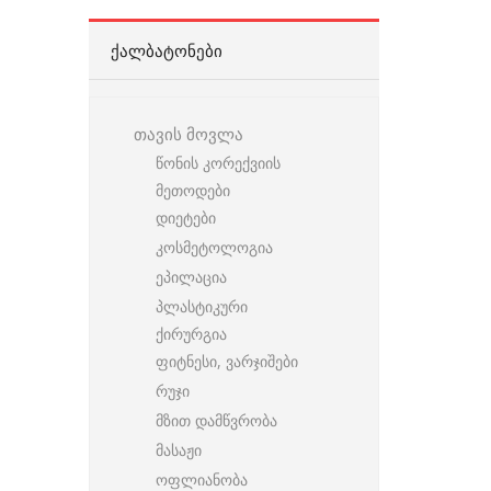
ᲥᲐᲚᲑᲐᲢᲝᲜᲔᲑᲘ
თავის მოვლა
წონის კორექვიის
მეთოდები
დიეტები
კოსმეტოლოგია
ეპილაცია
პლასტიკური
ქირურგია
ფიტნესი, ვარჯიშები
რუჯი
მზით დამწვრობა
მასაჟი
ოფლიანობა