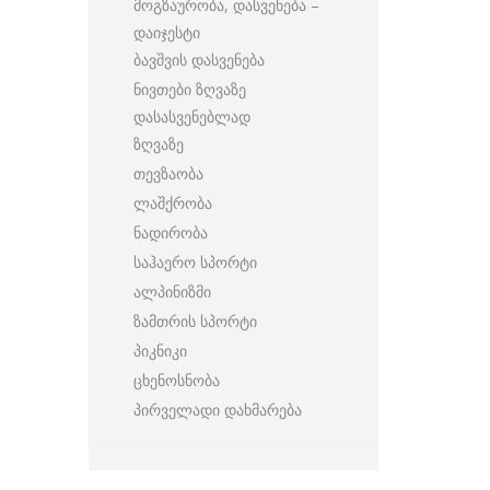
მოგზაურობა, დასვენება –
დაიჯესტი
ბავშვის დასვენება
ნივთები ზღვაზე
დასასვენებლად
ზღვაზე
თევზაობა
ლაშქრობა
ნადირობა
საჰაერო სპორტი
ალპინიზმი
ზამთრის სპორტი
პიკნიკი
ცხენოსნობა
პირველადი დახმარება