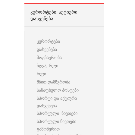
ᲙᲣᲠᲝᲠᲢᲔᲑᲘ, ᲐᲥᲢᲘᲣᲠᲘ
ᲓᲐᲡᲕᲔᲜᲔᲑᲐ
კურორტები
დასვენება
მოგზაურობა
ზღვა, რუჯი
რუჯი
მზით დამწვრობა
საზაფხულო პოსტები
სპორტი და აქტიური
დასვენება
სპორტული ნივთები
სპორტული ნივთები
გამოწერით