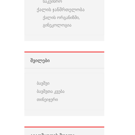
საკეისრო
ქალის ჯანმრთელობა
ქალის ორგანიზმი,
გინეკოლოგია
ᲨᲕᲘᲚᲔᲑᲘ
ბავშვი
ბავშვთა კვება
თინეიჯერი