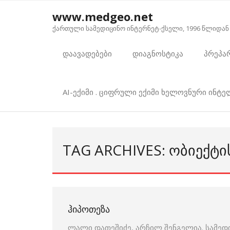
Skip
www.medgeo.net
to
ქართული სამედიცინო ინტერნეტ-ქსელი, 1996 წლიდან
content
დაავადებები
დიაგნოსტიკა
პრეპა
AI-ექიმი . ციფრული ექიმი ხელოვნური ინტ
TAG ARCHIVES: ᲝᲑᲘᲔᲥᲢᲘ
ᲰᲘᲞᲝᲗᲔᲖᲐ
ლალი დათეშიძე, არჩილ შენგელია. სამედ