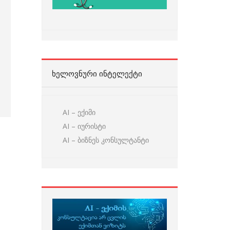
ᲮᲔᲚᲝᲕᲜᲣᲠᲘ ᲘᲜᲢᲔᲚᲔᲥᲢᲘ
AI – ექიმი
AI – იურისტი
AI – ბიზნეს კონსულტანტი