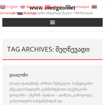
Skip
www.medgeo.net
English
Georgian
Turkish
Azerbaijani
to
Armenian
Russian
ქართული სამედიცინო ინტერნეტ-ქსელი, 1996 წლიდან
content
TAG ARCHIVES: ᲨᲔᲦᲬᲔᲕᲐᲓᲘ
ᲓᲘᲐᲚᲘᲖᲘ
ლალი დათეშიძე, არჩილ შენგელია. სამედიცინო
ენციკლოპედიური განმარტებითი ლექსიკონი
დიალიზი – (ბერძნ. dyalysis – დაშლა, გამოყოფა),
კოლოიდური სისტემებიდან და