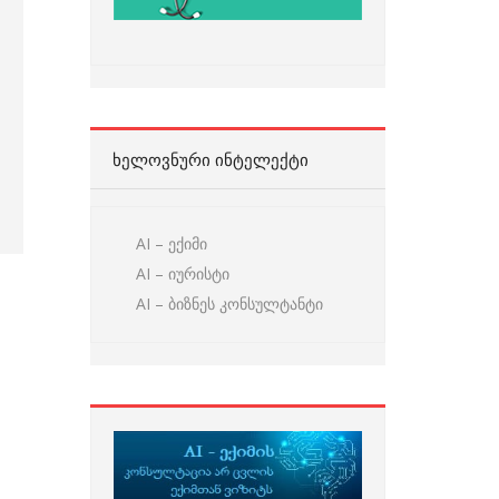
ᲮᲔᲚᲝᲕᲜᲣᲠᲘ ᲘᲜᲢᲔᲚᲔᲥᲢᲘ
AI – ექიმი
AI – იურისტი
AI – ბიზნეს კონსულტანტი