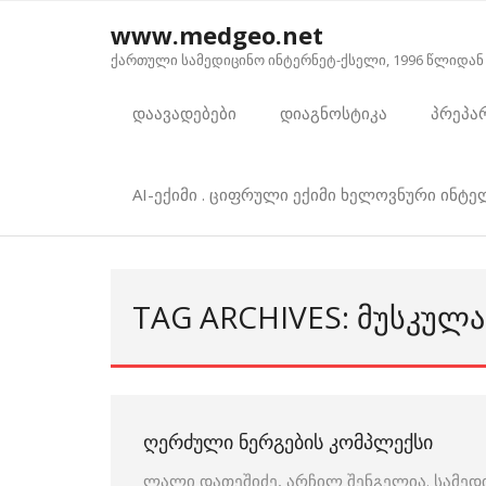
Skip
www.medgeo.net
to
ქართული სამედიცინო ინტერნეტ-ქსელი, 1996 წლიდან
content
დაავადებები
დიაგნოსტიკა
პრეპა
AI-ექიმი . ციფრული ექიმი ხელოვნური ინტ
TAG ARCHIVES: ᲛᲣᲡᲙᲣᲚ
ᲦᲔᲠᲫᲣᲚᲘ ᲜᲔᲠᲒᲔᲑᲘᲡ ᲙᲝᲛᲞᲚᲔᲥᲡᲘ
ლალი დათეშიძე, არჩილ შენგელია. სამედ