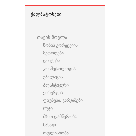
ᲥᲐᲚᲑᲐᲢᲝᲜᲔᲑᲘ
თავის მოვლა
წონის კორექვიის
მეთოდები
დიეტები
კოსმეტოლოგია
ეპილაცია
პლასტიკური
ქირურგია
ფიტნესი, ვარჯიშები
რუჯი
მზით დამწვრობა
მასაჟი
ოფლიანობა