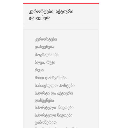
ᲙᲣᲠᲝᲠᲢᲔᲑᲘ, ᲐᲥᲢᲘᲣᲠᲘ
ᲓᲐᲡᲕᲔᲜᲔᲑᲐ
კურორტები
დასვენება
მოგზაურობა
ზღვა, რუჯი
რუჯი
მზით დამწვრობა
საზაფხულო პოსტები
სპორტი და აქტიური
დასვენება
სპორტული ნივთები
სპორტული ნივთები
გამოწერით