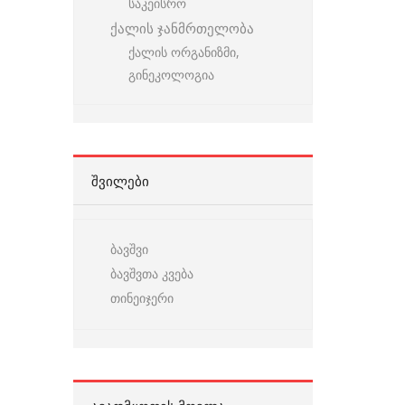
საკეისრო
ქალის ჯანმრთელობა
ქალის ორგანიზმი,
გინეკოლოგია
ᲨᲕᲘᲚᲔᲑᲘ
ბავშვი
ბავშვთა კვება
თინეიჯერი