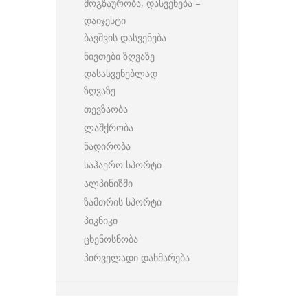
მოგზაურობა, დასვენება –
დაიჯესტი
ბავშვის დასვენება
ნივთები ზღვაზე
დასასვენებლად
ზღვაზე
თევზაობა
ლაშქრობა
ნადირობა
საჰაერო სპორტი
ალპინიზმი
ზამთრის სპორტი
პიკნიკი
ცხენოსნობა
პირველადი დახმარება